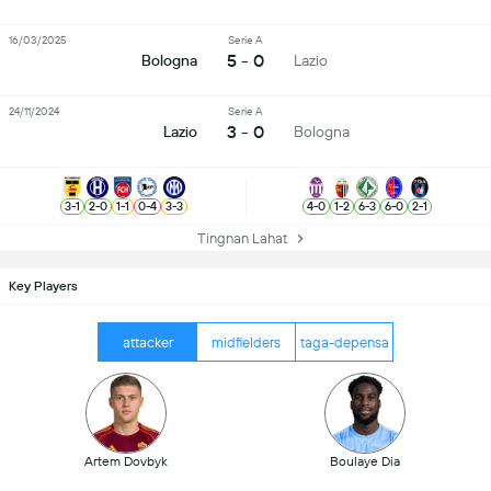
16/03/2025
Serie A
5 - 0
Bologna
Lazio
24/11/2024
Serie A
3 - 0
Lazio
Bologna
3
-
1
2
-
0
1
-
1
0
-
4
3
-
3
4
-
0
1
-
2
6
-
3
6
-
0
2
-
1
Tingnan Lahat
Key Players
attacker
midfielders
taga-depensa
Artem Dovbyk
Boulaye Dia