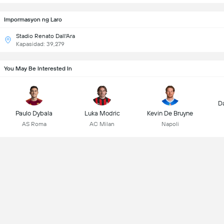
Impormasyon ng Laro
Stadio Renato Dall'Ara
Kapasidad: 39,279
You May Be Interested In
D
Paulo Dybala
Luka Modric
Kevin De Bruyne
AS Roma
AC Milan
Napoli