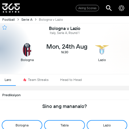
Aking Scores
Football
Serie A
Bologna v Lazio
Bologna v Lazio
Italy, Serie A, Round 1
Mon, 24th Aug
16:30
Bologna
Lazio
Laro
Team Streaks
Head to Head
Prediksiyon
Sino ang mananalo?
Bologna
Tabla
Lazio