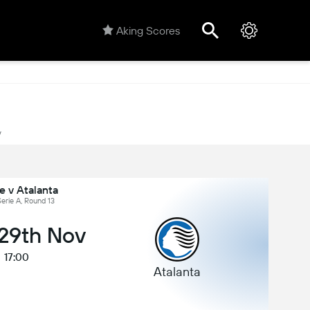
Aking Scores
y
e v Atalanta
 Serie A, Round 13
 29th Nov
17:00
Atalanta