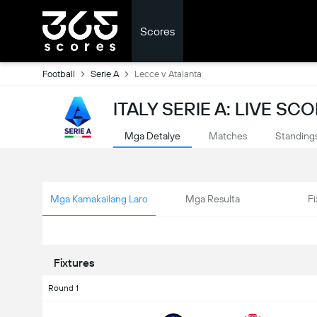
Scores
Football
Serie A
Lecce v Atalanta
ITALY SERIE A: LIVE SC
Mga Detalye
Matches
Standing
Mga Kamakailang Laro
Mga Resulta
Fi
Fixtures
Round 1