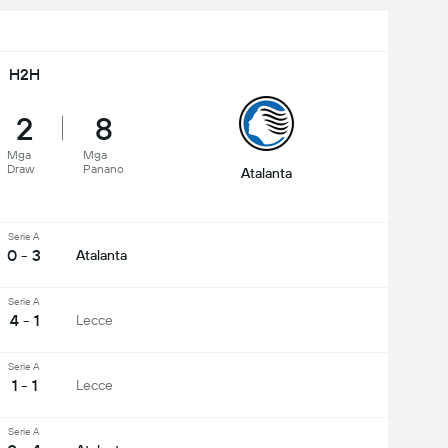
H2H
2
8
Mga
Mga
Draw
Panano
Atalanta
Serie A
0 - 3
Atalanta
Serie A
4 - 1
Lecce
Serie A
1 - 1
Lecce
Serie A