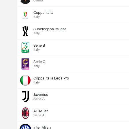
Como
Coppa Italia
Italy
Supercoppa Italiana
Italy
Serie B
Italy
Serie C
Italy
Coppa Italia Lega Pro
Italy
Juventus
Serie A
AC Milan
Serie A
Inter Milan