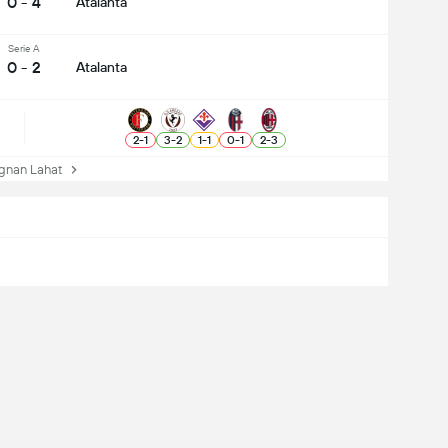
0 - 4
Atalanta
Serie A
0 - 2
Atalanta
2
-
1
3
-
2
1
-
1
0
-
1
2
-
3
nan Lahat