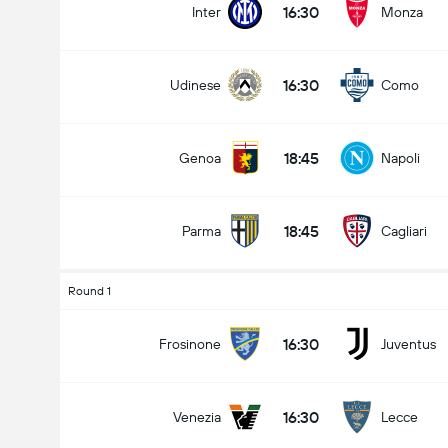
16:30
Inter
Monza
16:30
Udinese
Como
Kabuuang Goal sa Labanan (2.5)
18:45
Genoa
Napoli
mababa pa sa
mahigit
18:45
Parma
Cagliari
Round 1
16:30
Frosinone
Juventus
16:30
Venezia
Lecce