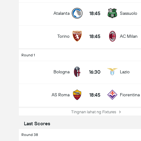
18:45
Atalanta
Sassuolo
18:45
Torino
AC Milan
Round 1
16:30
Bologna
Lazio
18:45
AS Roma
Fiorentina
Tingnan lahat ng Fixtures
Last Scores
Round 38