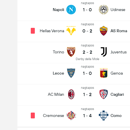
nagtapos
1
-
0
Napoli
Udinese
nagtapos
0
-
2
Hellas Verona
AS Roma
nagtapos
2
-
2
Torino
Juventus
Derby della Mole
nagtapos
1
-
0
Lecce
Genoa
nagtapos
1
-
2
AC Milan
Cagliari
nagtapos
1
-
4
Cremonese
Como