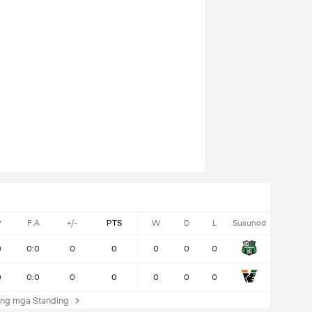
P
F:A
+/-
PTS
W
D
L
Susunod
0
0:0
0
0
0
0
0
0
0:0
0
0
0
0
0
ng mga Standing