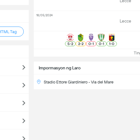
Lecce
18/05/2024
Lecce
HTML Tag
5
-
2
2
-
2
0
-
1
0
-
1
1
-
0
Ting
Impormasyon ng Laro
Stadio Ettore Giardiniero - Via del Mare