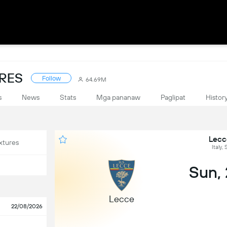
ORES
Follow
64.69M
s
News
Stats
Mga pananaw
Paglipat
Histor
Lecc
xtures
Italy,
Sun,
Lecce
22/08/2026