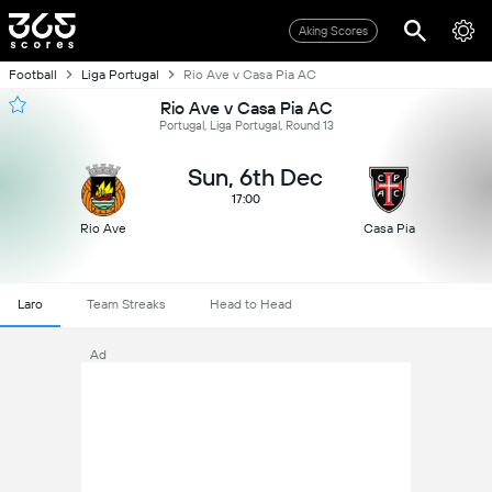
Aking Scores
Football
Liga Portugal
Rio Ave v Casa Pia AC
Rio Ave v Casa Pia AC
Portugal, Liga Portugal, Round 13
Sun, 6th Dec
17:00
Rio Ave
Casa Pia
Laro
Team Streaks
Head to Head
Ad