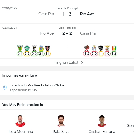
12/01/2025
Taça de Portugal
1 - 3
Casa Pia
Rio Ave
02/11/2024
Liga Portugal
2 - 2
Rio Ave
Casa Pia
3
-
1
2
-
2
0
-
3
2
-
1
1
-
1
6
-
2
2
-
0
1
-
1
1
-
0
1
-
2
Tingnan Lahat
Impormasyon ng Laro
Estádio do Rio Ave Futebol Clube
Kapasidad: 12,815
You May Be Interested In
Gonç
Joao Moutinho
Rafa Silva
Cristian Ferreira