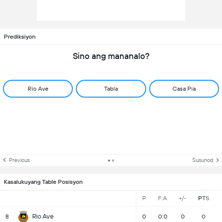
Prediksiyon
Sino ang mananalo?
Rio Ave
Tabla
Casa Pia
Previous
Susunod
Kasalukuyang Table Posisyon
P
F:A
+/-
PTS
Rio Ave
8
0
0:0
0
0