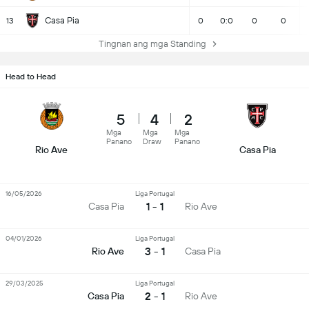
Casa Pia
13
0
0:0
0
0
Tingnan ang mga Standing
Head to Head
5
4
2
Mga
Mga
Mga
Panano
Draw
Panano
Rio Ave
Casa Pia
16/05/2026
Liga Portugal
1 - 1
Casa Pia
Rio Ave
04/01/2026
Liga Portugal
3 - 1
Rio Ave
Casa Pia
29/03/2025
Liga Portugal
2 - 1
Casa Pia
Rio Ave