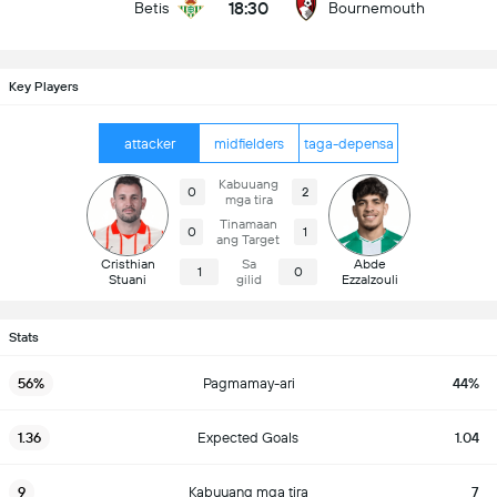
18:30
Betis
Bournemouth
Key Players
attacker
midfielders
taga-depensa
Kabuuang
0
2
mga tira
Tinamaan
0
1
ang Target
Cristhian
Sa
Abde
1
0
Stuani
gilid
Ezzalzouli
Stats
56%
Pagmamay-ari
44%
1.36
Expected Goals
1.04
9
Kabuuang mga tira
7