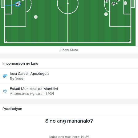
Show More
Impormasyon ng Laro
Iosu Galech Apezteguía
Referee
Estadi Municipal de Montilivi
Attendance ng Laro: 11,934
Prediksiyon
Sino ang mananalo?
Kabuuang mga boto: 14,169