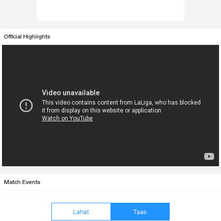
Official Highlights
Match Events
Lahat
Taas