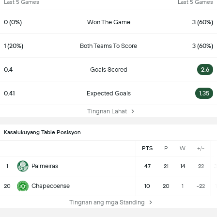
Last 5 Games
Last 5 Games
0 (0%)
Won The Game
3 (60%)
1 (20%)
Both Teams To Score
3 (60%)
0.4
Goals Scored
2.6
0.41
Expected Goals
1.35
Tingnan Lahat
Kasalukuyang Table Posisyon
PTS
P
W
+/-
Palmeiras
1
47
21
14
22
3
Chapecoense
20
10
20
1
-22
Tingnan ang mga Standing