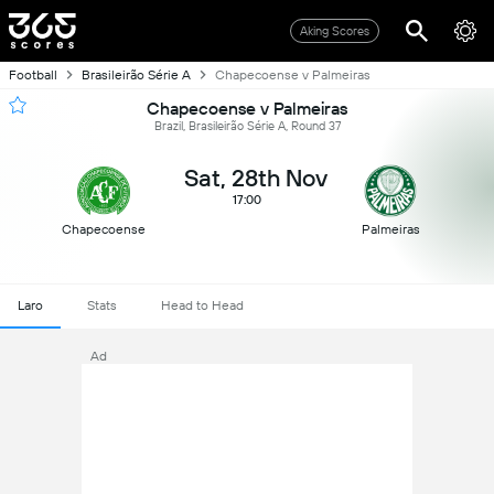
Aking Scores
Football
Brasileirão Série A
Chapecoense v Palmeiras
Chapecoense v Palmeiras
Brazil, Brasileirão Série A, Round 37
Sat, 28th Nov
17:00
Chapecoense
Palmeiras
Laro
Stats
Head to Head
Ad