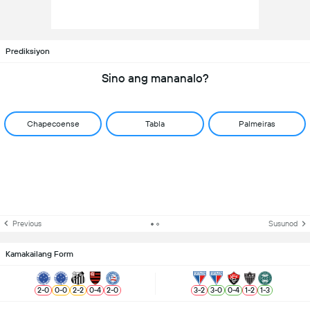
Prediksiyon
Sino ang mananalo?
Chapecoense
Tabla
Palmeiras
Previous
Susunod
Kamakailang Form
2
-
0
0
-
0
2
-
2
0
-
4
2
-
0
3
-
2
3
-
0
0
-
4
1
-
2
1
-
3