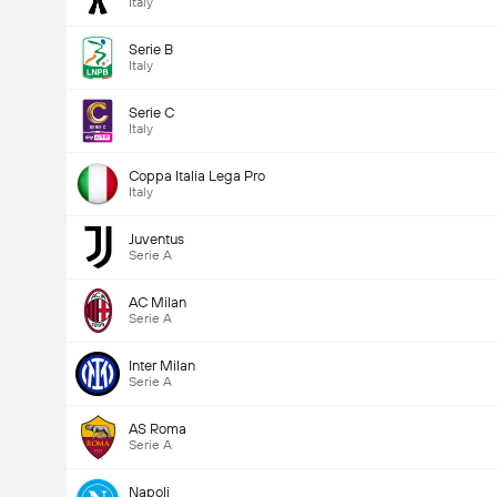
Italy
Serie B
Italy
Serie C
Italy
Coppa Italia Lega Pro
Italy
Juventus
Serie A
AC Milan
Serie A
Inter Milan
Serie A
AS Roma
Serie A
Napoli