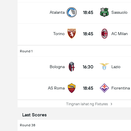
18:45
Atalanta
Sassuolo
18:45
Torino
AC Milan
Round 1
16:30
Bologna
Lazio
18:45
AS Roma
Fiorentina
Tingnan lahat ng Fixtures
Last Scores
Round 38