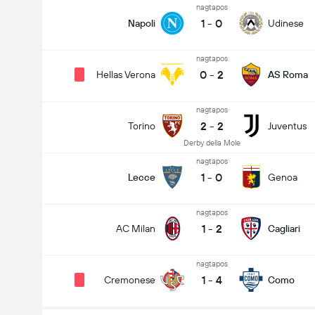
nagtapos
1
-
0
Napoli
Udinese
nagtapos
0
-
2
Hellas Verona
AS Roma
nagtapos
2
-
2
Torino
Juventus
Derby della Mole
nagtapos
1
-
0
Lecce
Genoa
nagtapos
1
-
2
AC Milan
Cagliari
nagtapos
1
-
4
Cremonese
Como