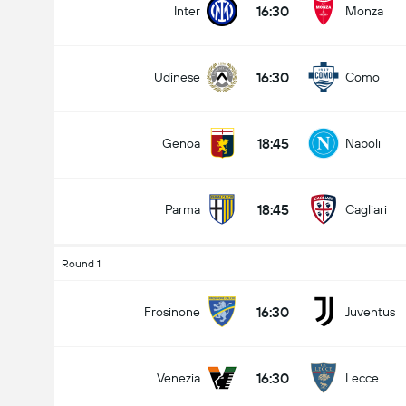
16:30
Inter
Monza
16:30
Udinese
Como
18:45
Genoa
Napoli
18:45
Parma
Cagliari
Round 1
16:30
Frosinone
Juventus
16:30
Venezia
Lecce