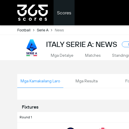
Scores
Football
Serie A
News
ITALY SERIE A: NEWS
Mga Detalye
Matches
Standing
Mga Kamakailang Laro
Mga Resulta
Fi
Fixtures
Round 1