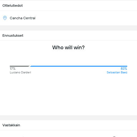
Ottelutiedot
Cancha Central
Ennustukset
Who will win?
17%
83%
Luciano Darderi
Sebastian Baez
Vastakkain