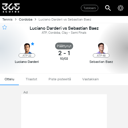
Tulokseni
Tennis
Cordoba
Luciano Darderi vs Sebastian Baez
Luciano Darderi vs Sebastian Baez
ATP, Cordoba, Clay - Semi Finals
Päättynyt
2
-
1
ATP 22
ATP 48
10/02
Luciano Darderi
Sebastian Baez
Ottelu
Tilastot
Piste pisteeltä
Vastakkain
Ad