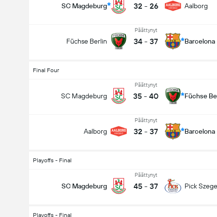
32
-
26
SC Magdeburg
Aalborg
Päättynyt
34
-
37
Füchse Berlin
Barcelona
Final Four
Päättynyt
35
-
40
SC Magdeburg
Füchse Ber
Päättynyt
32
-
37
Aalborg
Barcelona
Playoffs - Final
Päättynyt
45
-
37
SC Magdeburg
Pick Szeg
Playoffs - Final