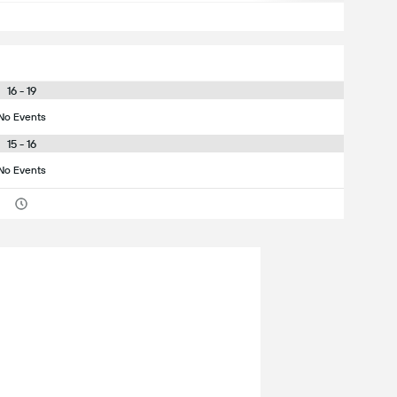
16 - 19
No Events
15 - 16
No Events