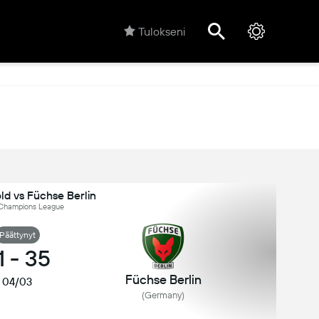
Tulokseni
d vs Füchse Berlin
 Champions League
Päättynyt
1
-
35
Füchse Berlin
04/03
(Germany)