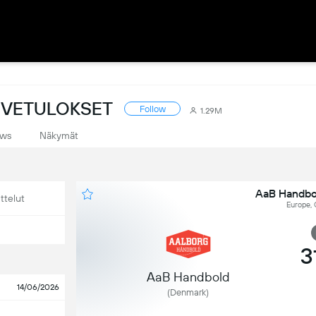
IVETULOKSET
Follow
1.29M
ws
Näkymät
AaB Handbol
ttelut
Europe,
3
AaB Handbold
14/06/2026
(Denmark)