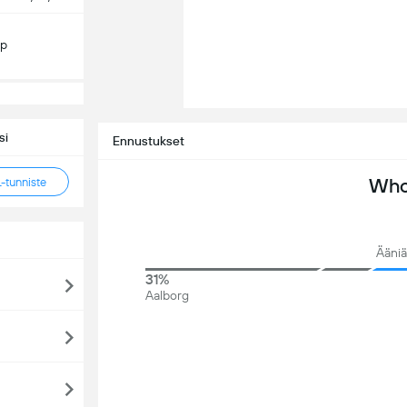
Cp
si
Ennustukset
Who 
tunniste
Ääniä
31%
Aalborg