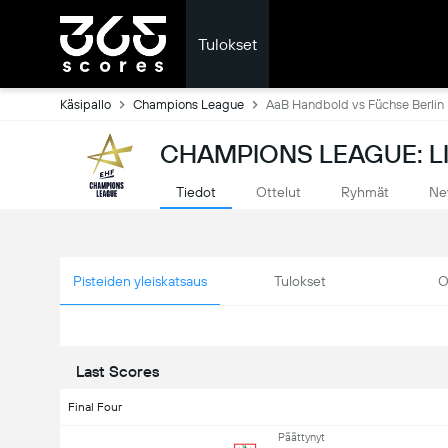
Tulokset
Käsipallo
Champions League
AaB Handbold vs Füchse Berlin
CHAMPIONS LEAGUE: L
Tiedot
Ottelut
Ryhmät
Ne
Pisteiden yleiskatsaus
Tulokset
O
Last Scores
Final Four
Päättynyt