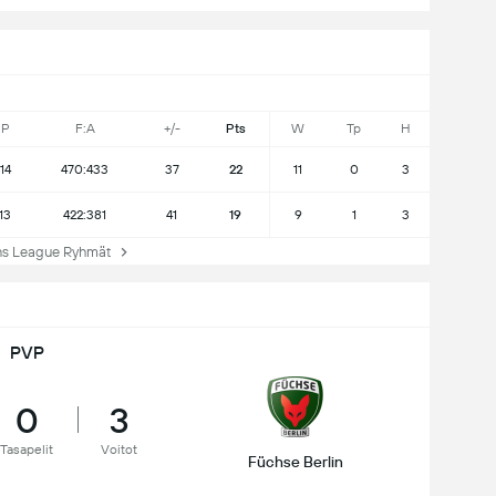
P
F:A
+/-
Pts
W
Tp
H
14
470:433
37
22
11
0
3
13
422:381
41
19
9
1
3
 League Ryhmät
PVP
0
3
Tasapelit
Voitot
Füchse Berlin