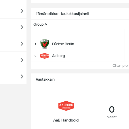
Tämänetkiset taulukkosijainnit
Group A
Füchse Berlin
1
Aalborg
2
Champions
Vastakkain
0
Voitot
AaB Handbold