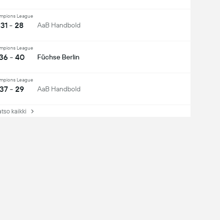
mpions League
31 - 28
AaB Handbold
mpions League
36 - 40
Füchse Berlin
mpions League
37 - 29
AaB Handbold
so kaikki