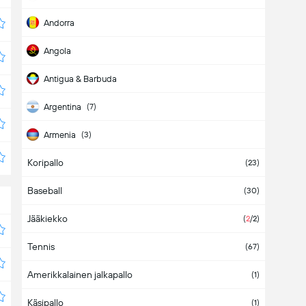
Andorra
Angola
Antigua & Barbuda
Argentina
(7)
Armenia
(3)
Koripallo
Aruba
(23)
Baseball
Asia
(2)
(30)
Jääkiekko
Australia
(
2
/2)
Tennis
Austria
(4)
(67)
Amerikkalainen jalkapallo
Azerbaijan
(1)
Käsipallo
Bahamas
(1)