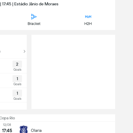
 | 17:45 | Estádio Jânio de Moraes
Bracket
H2H
a
2
Goals
1
Goals
1
Goals
Copa Rio
12/08
17:45
Olaria