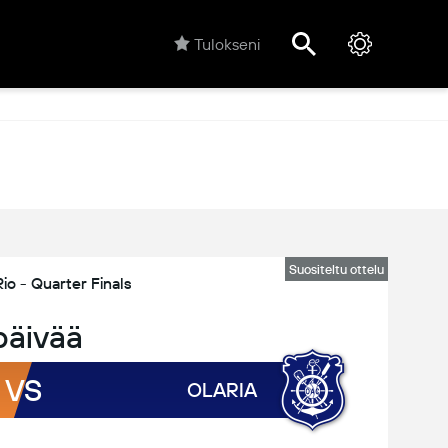
Tulokseni
Suositeltu ottelu
io - Quarter Finals
päivää
VS
OLARIA