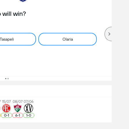
will win?
Tasapeli
Olaria
7
15/07
08/07
07/06
0
-
1
6
-
1
1
-
0