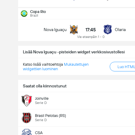
Copa Rio
Brazil
17:45
Nova Iguaçu
Olaria
Vie eteenpäin 1 - 0
Lisää Nova Iguaçu -pisteiden widget verkkosivustollesi
Katso lisää vaihtoehtoja
Mukautettujen
Luo HTML-
widgettien luominen
Saatat olla kiinnostunut
Joinville
Serie D
Brasil Pelotas (RS)
Copa Rio
Serie D
12/08
17:45
Nova Iguaçu
Olaria
CSA