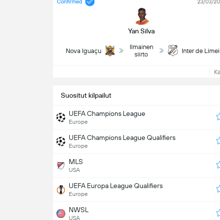
Confirmed
23/03/2
Yan Silva
Ilmainen
Nova Iguaçu
Inter de Limei
siirto
Kat
Suositut kilpailut
UEFA Champions League
Europe
UEFA Champions League Qualifiers
Europe
MLS
USA
UEFA Europa League Qualifiers
Europe
NWSL
USA