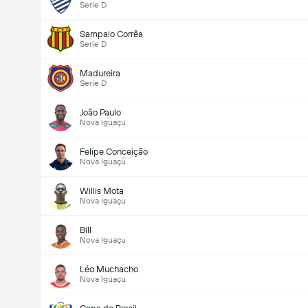
Serie D
Ottelussa maaleja yhteensä (2.5)
Sampaio Corrêa
Serie D
Madureira
Serie D
Alle
Yli
João Paulo
Nova Iguaçu
Felipe Conceição
Nova Iguaçu
Willis Mota
Nova Iguaçu
Bill
Nova Iguaçu
Léo Muchacho
Nova Iguaçu