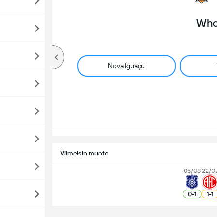
Who 
Nova Iguaçu
Viimeisin muoto
05/08
22/0
0
-
1
1
-
1