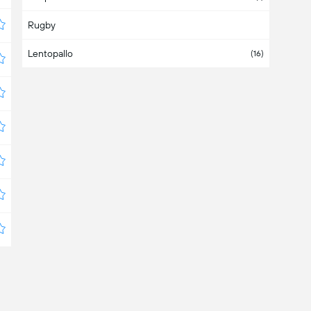
Rugby
Bahrain
Lentopallo
Bangladesh
(16)
Barbados
Belarus
(3)
Belgium
(1)
Belize
Bermuda
Bolivia
(4)
Bosnia & Herzegovina
(1)
Botswana
Brazil
(2)