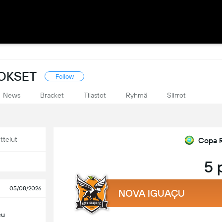
LOKSET
Follow
News
Bracket
Tilastot
Ryhmä
Siirrot
ttelut
Copa R
5 
05/08/2026
NOVA IGUAÇU
çu