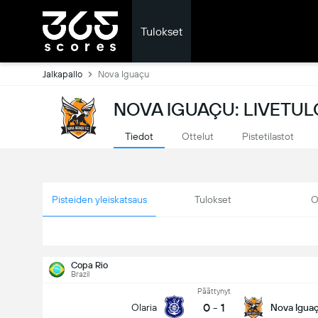
Tulokset
Jalkapallo
Nova Iguaçu
NOVA IGUAÇU: LIVETU
Tiedot
Ottelut
Pistetilastot
Pisteiden yleiskatsaus
Tulokset
O
Copa Rio
Brazil
Päättynyt
0
-
1
Olaria
Nova Igua