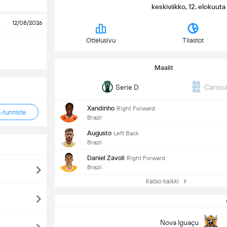
keskiviikko, 12. elokuuta
12/08/2026
Ottelusivu
Tilastot
Maalit
Serie D
Carioc
Xandinho
Right Forward
tunniste
Brazil
Augusto
Left Back
Brazil
Daniel Zavoli
Right Forward
Brazil
Katso kaikki
Nova Iguaçu