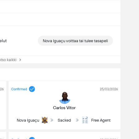
elut
Nova Iguaçu voittaa tai tulee tasapeli
so kaikki
026
Confirmed
25/03/2026
Carlos Vitor
Nova Iguaçu
Sacked
Free Agent