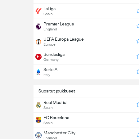
LaLiga
Spain
Premier League
England
UEFA Europa League
Europe
Bundesliga
Germany
Serie A
Italy
Suositut joukkueet
Real Madrid
Spain
FC Barcelona
Spain
Manchester City
England