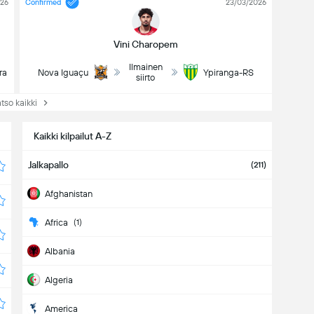
026
Confirmed
23/03/2026
Vini Charopem
Ilmainen
ra
Nova Iguaçu
Ypiranga-RS
siirto
so kaikki
Kaikki kilpailut A-Z
Jalkapallo
(211)
Afghanistan
Africa
(1)
Albania
Algeria
America