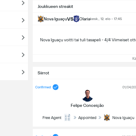
Joukkueen streakit
VS
Nova Iguaçu
Olaria
kesk., 12. elo - 17:45
Nova Iguaçu voitti tai tuli tasapeli - 4/4 Viimeiset ott
Kat
Siirrot
Confirmed
01/04/2
Felipe Conceição
Free Agent
Appointed
Nova Iguaçu