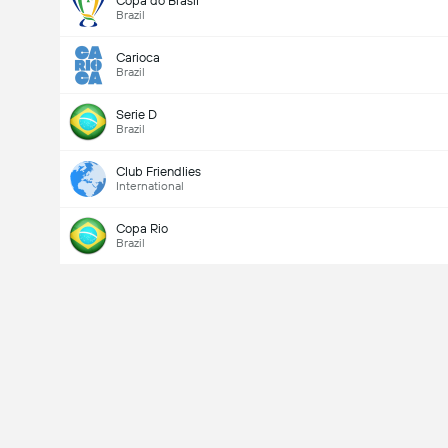
Copa do Brasil
Brazil
Carioca
Brazil
Serie D
Brazil
Club Friendlies
International
Copa Rio
Brazil