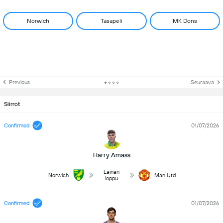
Norwich
Tasapeli
MK Dons
Previous
Seuraava
Siirrot
Confirmed
01/07/2026
Harry Amass
Lainan
Norwich
Man Utd
loppu
Confirmed
01/07/2026