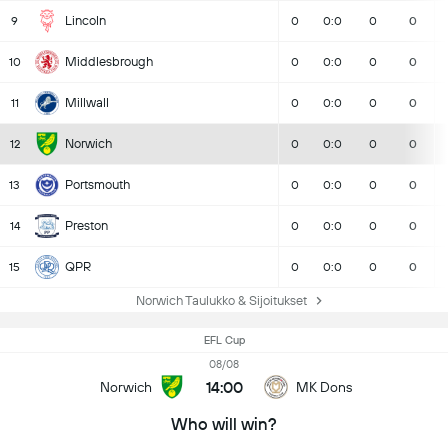
Lincoln
9
0
0:0
0
0
Middlesbrough
10
0
0:0
0
0
Millwall
11
0
0:0
0
0
Norwich
12
0
0:0
0
0
Portsmouth
13
0
0:0
0
0
Preston
14
0
0:0
0
0
QPR
15
0
0:0
0
0
Norwich Taulukko & Sijoitukset
EFL Cup
08/08
14:00
Norwich
MK Dons
Who will win?