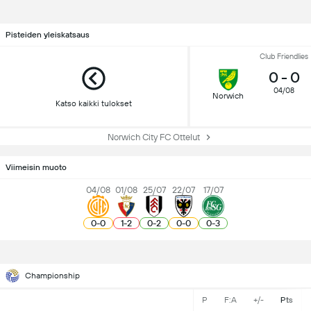
Pisteiden yleiskatsaus
Club Friendlies
0
-
0
04/08
Norwich
Katso kaikki tulokset
Norwich City FC Ottelut
Viimeisin muoto
04/08
01/08
25/07
22/07
17/07
0
-
0
1
-
2
0
-
2
0
-
0
0
-
3
Championship
P
F:A
+/-
Pts