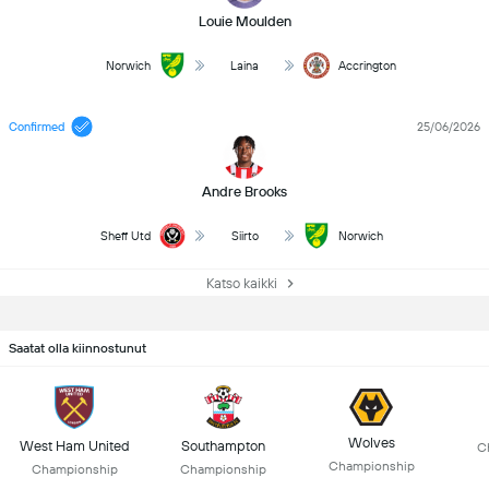
Louie Moulden
Norwich
Laina
Accrington
Confirmed
25/06/2026
Andre Brooks
Sheff Utd
Siirto
Norwich
Katso kaikki
Saatat olla kiinnostunut
Wolves
West Ham United
Southampton
C
Championship
Championship
Championship