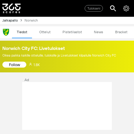
Tulokseni
Jalkapallo
Norwich
Tiedot
Ottelut
Pistetilastot
News
Bracket
Norwich City FC: Livetulokset
Oikea paikka kaikille otteluille, tuloksille ja Livetulokset kilpailulle Norwich City FC
Follow
1.8K
Ad