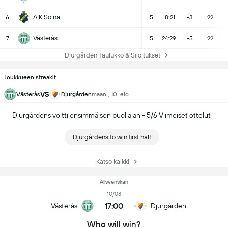
AIK Solna
6
15
18:21
-3
22
Västerås
7
15
24:29
-5
22
Djurgården Taulukko & Sijoitukset
Joukkueen streakit
VS
Västerås
Djurgården
maan., 10. elo
Djurgårdens voitti ensimmäisen puoliajan - 5/6 Viimeiset ottelut
Djurgårdens to win first half
Katso kaikki
Allsvenskan
10/08
17:00
Västerås
Djurgården
Who will win?