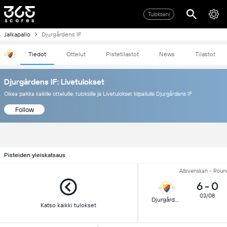
Tulokseni
Jalkapallo
Djurgårdens IF
Tiedot
Ottelut
Pistetilastot
News
Tilastot
Djurgårdens IF: Livetulokset
Oikea paikka kaikille otteluille, tuloksille ja Livetulokset kilpailulle Djurgårdens IF
Follow
Pisteiden yleiskatsaus
Allsvenskan - Roun
6
-
0
03/08
Djurgården
Katso kaikki tulokset