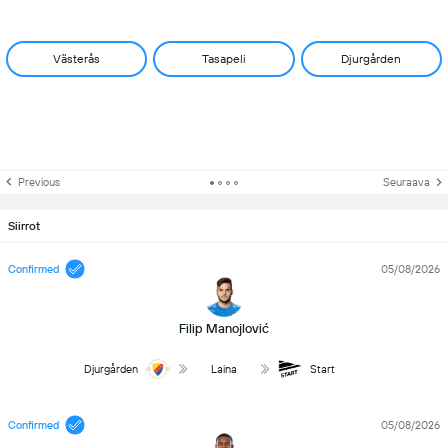
Västerås
Tasapeli
Djurgården
Previous
Seuraava
Siirrot
Confirmed
05/08/2026
Filip Manojlović
Djurgården
Laina
Start
Confirmed
05/08/2026