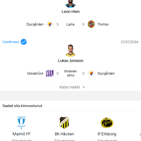
Leon Hien
Djurgården
Laina
Tromso
Confirmed
27/07/2026
Lukas Jonsson
Ilmainen
Osnabrück
Djurgården
siirto
Katso kaikki
Saatat olla kiinnostunut
Malmö FF
BK Häcken
IF Elfsborg
Allsvenskan
Allsvenskan
Allsvenskan