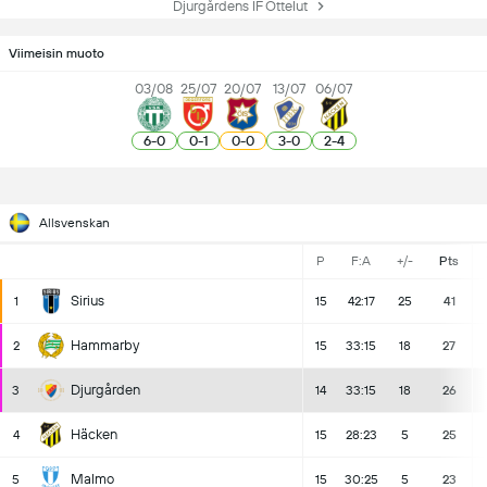
Djurgårdens IF Ottelut
Viimeisin muoto
03/08
25/07
20/07
13/07
06/07
6
-
0
0
-
1
0
-
0
3
-
0
2
-
4
Allsvenskan
P
F:A
+/-
Pts
Sirius
1
15
42:17
25
41
Hammarby
2
15
33:15
18
27
Djurgården
3
14
33:15
18
26
Häcken
4
15
28:23
5
25
Malmo
5
15
30:25
5
23