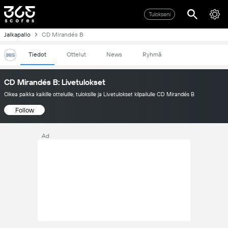
Tulokseni
Jalkapallo
CD Mirandés B
Tiedot
Ottelut
News
Ryhmä
CD Mirandés B: Livetulokset
Oikea paikka kaikille otteluille, tuloksille ja Livetulokset kilpailulle CD Mirandés B
Follow
Ad