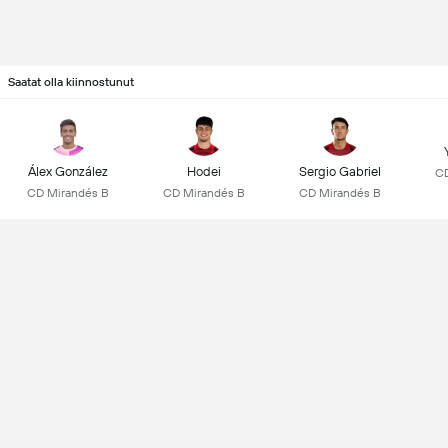
Saatat olla kiinnostunut
Álex González
Hodei
Sergio Gabriel
CD
CD Mirandés B
CD Mirandés B
CD Mirandés B