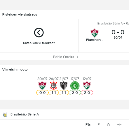
Pisteiden yleiskatsaus
Brasileirão Série A - R
0
-
0
30/07
Fluminense
Katso kaikki tulokset
Bahia Ottelut
Viimeisin muoto
30/07
26/07
21/07
17/07
12/07
0
-
0
1
-
1
1
-
1
2
-
0
2
-
0
Brasileirão Série A
Pts
P
W
+/-