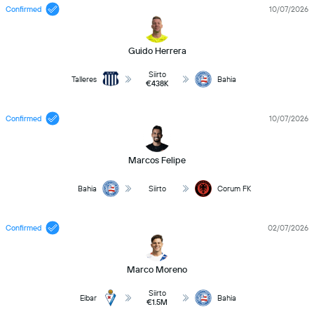
Confirmed
10/07/2026
Guido Herrera
Siirto
Talleres
Bahia
€438K
Confirmed
10/07/2026
Marcos Felipe
Bahia
Siirto
Corum FK
Confirmed
02/07/2026
Marco Moreno
Siirto
Eibar
Bahia
€1.5M