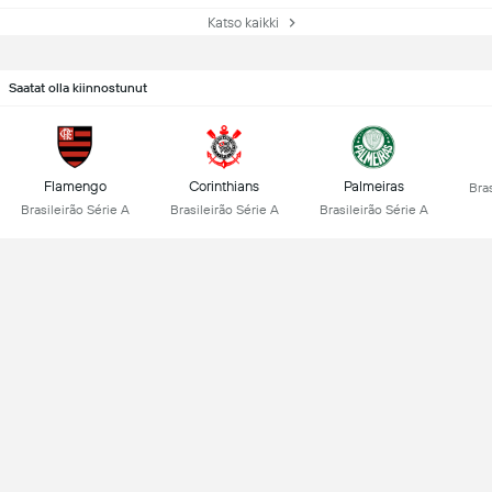
Katso kaikki
Saatat olla kiinnostunut
Flamengo
Corinthians
Palmeiras
Bras
Brasileirão Série A
Brasileirão Série A
Brasileirão Série A