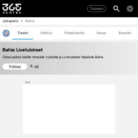
Tulokseni
Jalkapallo
Bahia
Tiedot
Ottelut
Pistetilastot
News
Bracket
Bahia: Livetulokset
Oikea paikka kaikille otteluille, tuloksille ja Livetulokset kilpailulle Bahia
Follow
6K
Ad