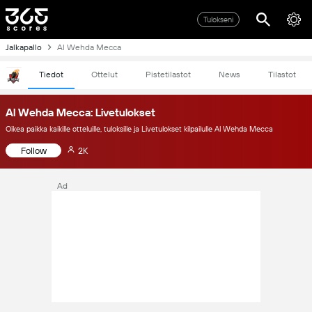
Tulokseni
Jalkapallo
Al Wehda Mecca
Tiedot
Ottelut
Pistetilastot
News
Tilastot
Al Wehda Mecca: Livetulokset
Oikea paikka kaikille otteluille, tuloksille ja Livetulokset kilpailulle Al Wehda Mecca
Follow
2K
Ad