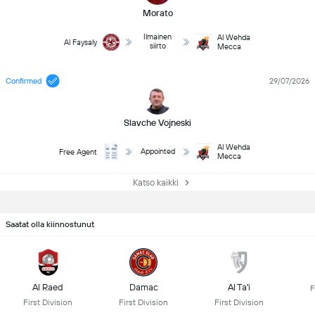
Morato
Ilmainen
Al Wehda
Al Faysaly
siirto
Mecca
Confirmed
29/07/2026
Slavche Vojneski
Al Wehda
Appointed
Free Agent
Mecca
Katso kaikki
Saatat olla kiinnostunut
Al Raed
Damac
Al Ta'i
F
First Division
First Division
First Division