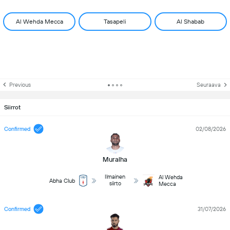
Al Wehda Mecca
Tasapeli
Al Shabab
Previous
Seuraava
Siirrot
Confirmed
02/08/2026
Muralha
Ilmainen
Al Wehda
Abha Club
siirto
Mecca
Confirmed
31/07/2026