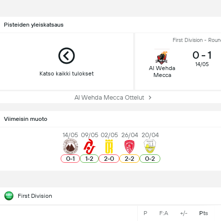
Pisteiden yleiskatsaus
First Division - Rou
0
-
1
14/05
Al Wehda
Katso kaikki tulokset
Mecca
Al Wehda Mecca Ottelut
Viimeisin muoto
14/05
09/05
02/05
26/04
20/04
0
-
1
1
-
2
2
-
0
2
-
2
0
-
2
First Division
P
F:A
+/-
Pts