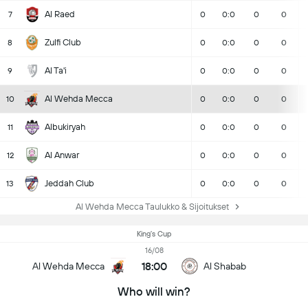
Al Raed
7
0
0:0
0
0
Zulfi Club
8
0
0:0
0
0
Al Ta'i
9
0
0:0
0
0
Al Wehda Mecca
10
0
0:0
0
0
Albukiryah
11
0
0:0
0
0
Al Anwar
12
0
0:0
0
0
Jeddah Club
13
0
0:0
0
0
Al Wehda Mecca Taulukko & Sijoitukset
King's Cup
16/08
18:00
Al Wehda Mecca
Al Shabab
Who will win?