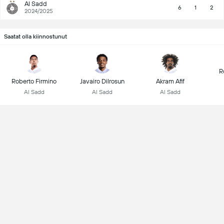
Al Sadd
6
1
2
2024/2025
Saatat olla kiinnostunut
R
Roberto Firmino
Javairo Dilrosun
Akram Afif
Al Sadd
Al Sadd
Al Sadd