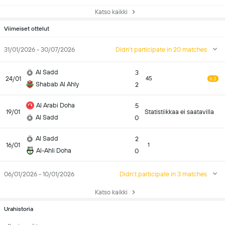
Katso kaikki
Viimeiset ottelut
31/01/2026 - 30/07/2026
Didn't participate in 20 matches
Al Sadd
3
24/01
45
6.3
Shabab Al Ahly
2
Al Arabi Doha
5
19/01
Statistiikkaa ei saatavilla
Al Sadd
0
Al Sadd
2
16/01
1
Al-Ahli Doha
0
06/01/2026 - 10/01/2026
Didn't participate in 3 matches
Katso kaikki
Urahistoria