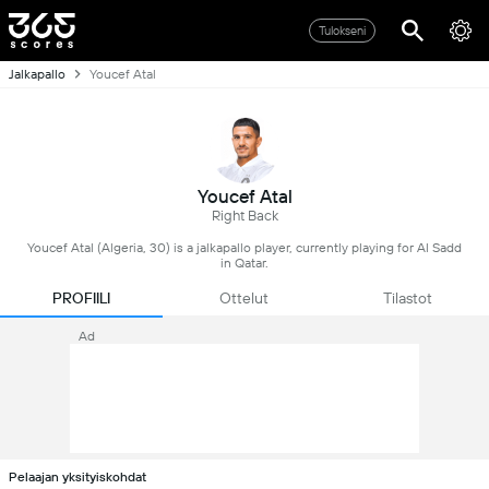
Tulokseni
Jalkapallo
Youcef Atal
Youcef Atal
Right Back
Youcef Atal (Algeria, 30) is a jalkapallo player, currently playing for Al Sadd
in Qatar.
PROFIILI
Ottelut
Tilastot
Ad
Pelaajan yksityiskohdat