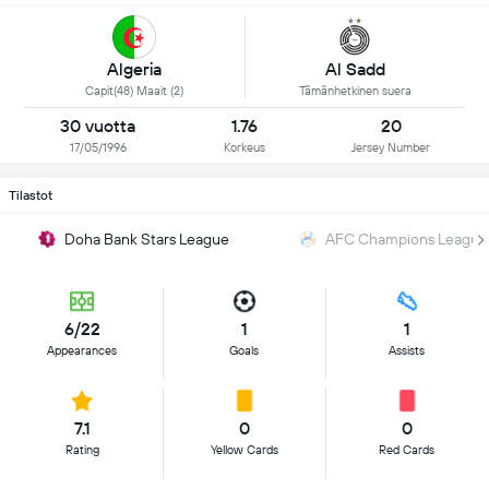
Algeria
Al Sadd
Capit(48) Maait (2)
Tämänhetkinen suera
30 vuotta
1.76
20
17/05/1996
Korkeus
Jersey Number
Tilastot
Doha Bank Stars League
AFC Champions League 
6/22
1
1
Appearances
Goals
Assists
7.1
0
0
Rating
Yellow Cards
Red Cards