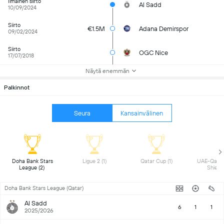
Ilmainen siirto
Al Sadd
10/09/2024
Siirto
€1.5M
Adana Demirspor
09/02/2024
Siirto
OGC Nice
17/07/2018
Näytä enemmän
Palkinnot
Seura
Kansainvälinen
 Doha Bank Stars 
 Ligue 2 (1) 
 Qatar Cup (1) 
 UAE-Qatar
League (2) 
Doha Bank Stars League (Qatar)
Al Sadd
6
1
1
2025/2026