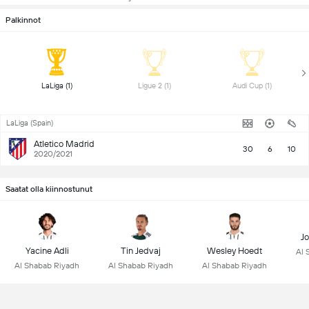
Palkinnot
 LaLiga (1) 
 Ligue 2 (1) 
 Audi Cup (1) 
LaLiga (Spain)
Atletico Madrid
30
6
10
2020/2021
Saatat olla kiinnostunut
Jo
Yacine Adli
Tin Jedvaj
Wesley Hoedt
Al 
Al Shabab Riyadh
Al Shabab Riyadh
Al Shabab Riyadh