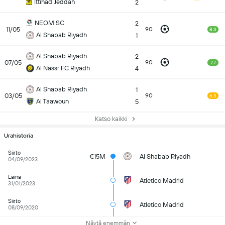
Ittihad Jeddah
2
NEOM SC
2
11/05
90
8.3
Al Shabab Riyadh
1
Al Shabab Riyadh
2
07/05
90
7.7
Al Nassr FC Riyadh
4
Al Shabab Riyadh
1
03/05
90
6.3
Al Taawoun
5
Katso kaikki
Urahistoria
Siirto
€15M
Al Shabab Riyadh
04/09/2023
Laina
Atletico Madrid
31/01/2023
Siirto
Atletico Madrid
08/09/2020
Näytä enemmän