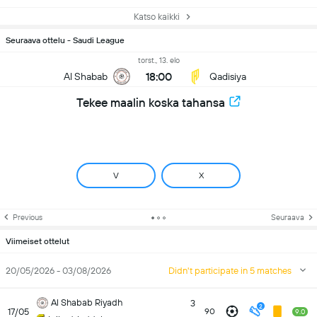
Katso kaikki
Seuraava ottelu - Saudi League
torst., 13. elo
18:00
Al Shabab
Qadisiya
Tekee maalin koska tahansa
V
X
Previous
Seuraava
Viimeiset ottelut
20/05/2026 - 03/08/2026
Didn't participate in 5 matches
Al Shabab Riyadh
3
2
17/05
90
9.0