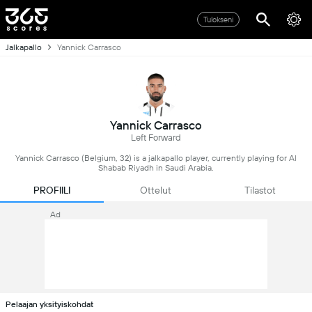
Tulokseni
Jalkapallo
Yannick Carrasco
Yannick Carrasco
Left Forward
Yannick Carrasco (Belgium, 32) is a jalkapallo player, currently playing for Al
Shabab Riyadh in Saudi Arabia.
PROFIILI
Ottelut
Tilastot
Ad
Pelaajan yksityiskohdat