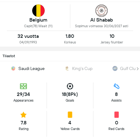
Al Shabab
Belgium
Sopimus voimassa 30/06/2027 asti
Capit(78) Maait (11)
32 vuotta
1.80
10
04/09/1993
Korkeus
Jersey Number
Tilastot
Saudi League
King's Cup
Gulf Club
29/34
18(8Pk)
8
Appearances
Goals
Assists
7.8
4
0
Rating
Yellow Cards
Red Cards