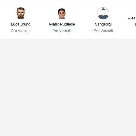
Ales
Luca Bruno
Mario Pugliese
Sangiorgi
Pro Vercelli
Pro Vercelli
Pro Vercelli