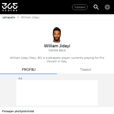
Tulokseni
Jalkapallo
William Jidayi
William Jidayi
Centre Back
William Jidayi (Italy, 40) is a jalkapallo player, currently playing for Pro
Vercelli in Italy.
PROFIILI
Tilastot
Ad
Pelaajan yksityiskohdat