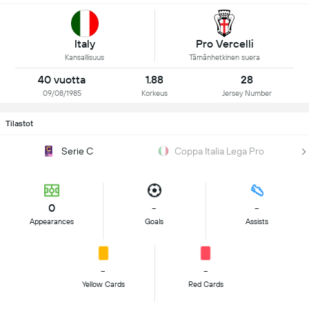
Italy
Pro Vercelli
Kansallisuus
Tämänhetkinen suera
40 vuotta
1.88
28
09/08/1985
Korkeus
Jersey Number
Tilastot
Serie C
Coppa Italia Lega Pro
0
-
-
Appearances
Goals
Assists
-
-
Yellow Cards
Red Cards