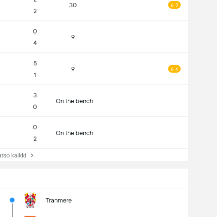
30
6.2
2
0
9
4
5
9
6.6
1
3
On the bench
0
0
On the bench
2
so kaikki
Tranmere