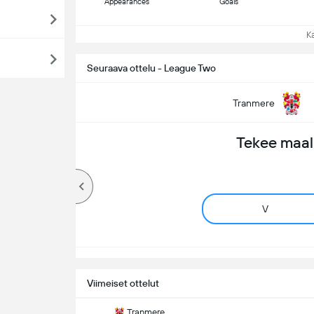
Appearances
Goals
Kat
Seuraava ottelu - League Two
Tranmere
Tekee maal
V
Viimeiset ottelut
Tranmere