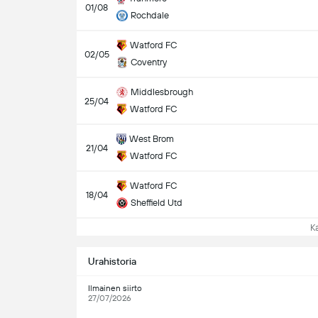
01/08
Rochdale
Watford FC
02/05
Coventry
Middlesbrough
25/04
Watford FC
West Brom
21/04
Watford FC
Watford FC
18/04
Sheffield Utd
Kat
Urahistoria
Ilmainen siirto
27/07/2026