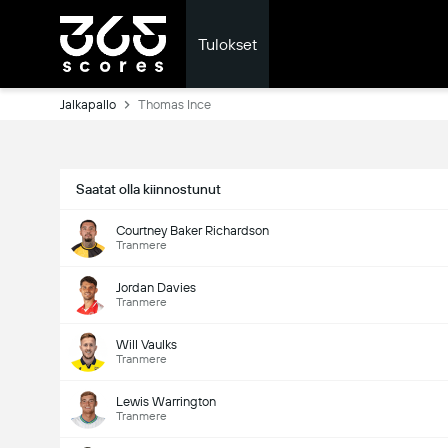
Tulokset
Jalkapallo
Thomas Ince
Saatat olla kiinnostunut
Courtney Baker Richardson
Tranmere
Jordan Davies
Tranmere
Will Vaulks
Tranmere
Lewis Warrington
Tranmere