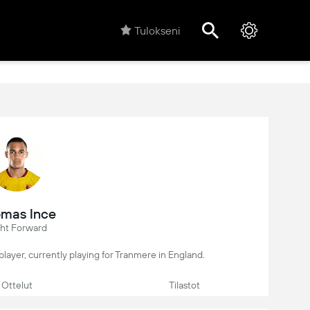
Tulokseni
mas Ince
ght Forward
 player, currently playing for Tranmere in England.
Ottelut
Tilastot