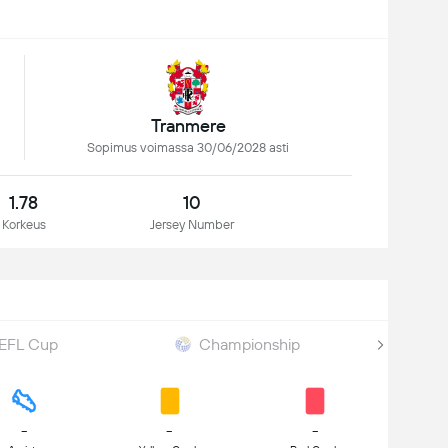
Tranmere
Sopimus voimassa 30/06/2028 asti
1.78
10
Korkeus
Jersey Number
EFL Cup
Championship
-
-
-