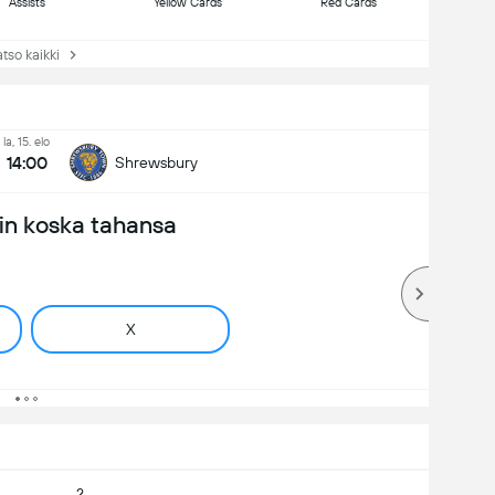
Assists
Yellow Cards
Red Cards
so kaikki
la, 15. elo
14:00
Shrewsbury
in koska tahansa
X
2