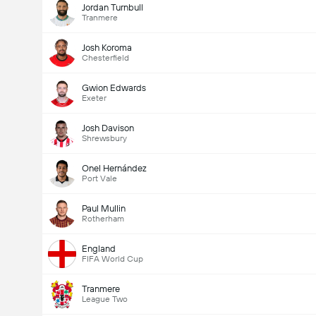
Jordan Turnbull
Tranmere
Josh Koroma
Chesterfield
Gwion Edwards
Exeter
Josh Davison
Shrewsbury
Onel Hernández
Port Vale
Paul Mullin
Rotherham
England
FIFA World Cup
Tranmere
League Two