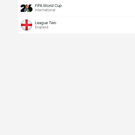
FIFA World Cup
International
League Two
England
Last Goalscorer
V
X