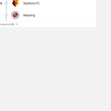
8K
Watford FC
Reading
ä enemmän