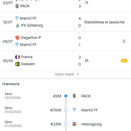
23/07
13
PAOK
3
Malmö FF
4
12/07
Statistiikkaa ei saatavilla
IFK Göteborg
0
Degerfors IF
0
04/07
Malmö FF
1
France
3
30/06
25
6.2
Sweden
0
Katso kaikki
Urahistoria
Siirto
€2M
PAOK
14/07/2026
Siirto
€700K
Malmö FF
01/02/2023
Siirto
€335K
Helsingborg
07/02/2022