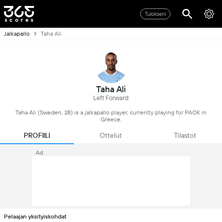
Tulokseni
Jalkapallo
Taha Ali
Taha Ali
Left Forward
Taha Ali (Sweden, 28) is a jalkapallo player, currently playing for PAOK in
Greece.
PROFIILI
Ottelut
Tilastot
Ad
Pelaajan yksityiskohdat