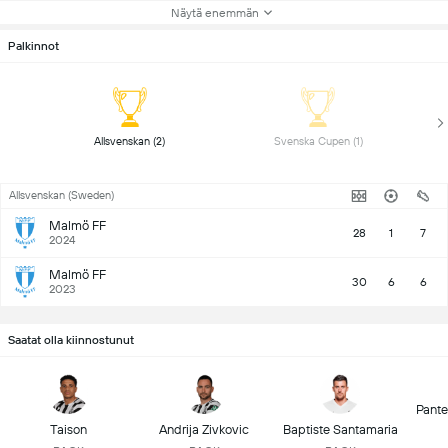
Näytä enemmän
Palkinnot
 Allsvenskan (2) 
 Svenska Cupen (1) 
Allsvenskan (Sweden)
Malmö FF
28
1
7
2024
Malmö FF
30
6
6
2023
Saatat olla kiinnostunut
Pante
Taison
Andrija Zivkovic
Baptiste Santamaria