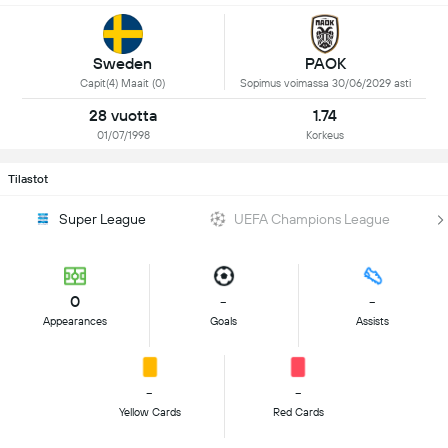
Sweden
PAOK
Capit(4) Maait (0)
Sopimus voimassa 30/06/2029 asti
28 vuotta
1.74
01/07/1998
Korkeus
Tilastot
Super League
UEFA Champions League
0
-
-
Appearances
Goals
Assists
-
-
Yellow Cards
Red Cards