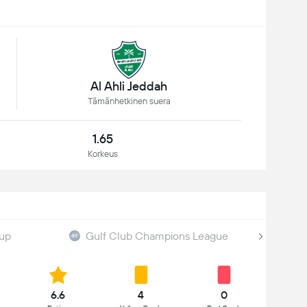
Al Ahli Jeddah
Tämänhetkinen suera
1.65
Korkeus
Cup
Gulf Club Champions League
6.6
4
0