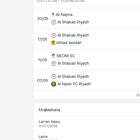
11/07/2026 - 05/08/2026
Al-Najma
20/05
Al Shabab Riyadh
Al Shabab Riyadh
17/05
Ittihad Jeddah
NEOM SC
11/05
Al Shabab Riyadh
Al Shabab Riyadh
07/05
Al Nassr FC Riyadh
Kat
Urahistoria
Lainan loppu
01/07/2026
Laina