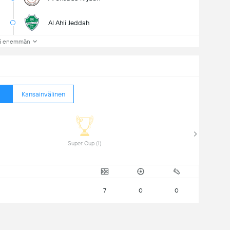
Al Ahli Jeddah
ä enemmän
Kansainvälinen
 Super Cup (1) 
7
0
0