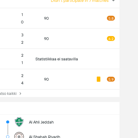
Didn't participate in 7 matches
1
90
5.8
0
3
90
6.2
2
2
Statistiikkaa ei saatavilla
1
2
90
5.9
4
so kaikki
Al Ahli Jeddah
Al Shabab Riyadh