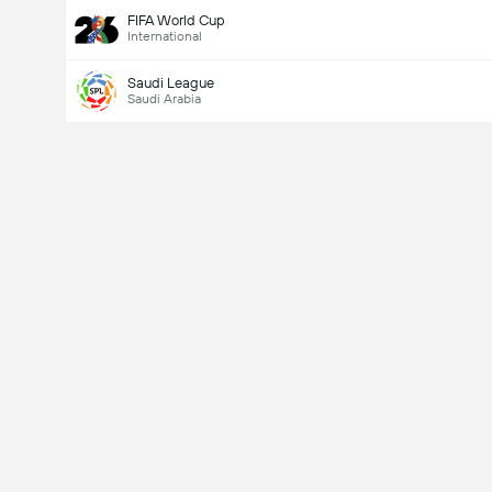
FIFA World Cup
International
Saudi League
Saudi Arabia
Last Goalscorer
V
X