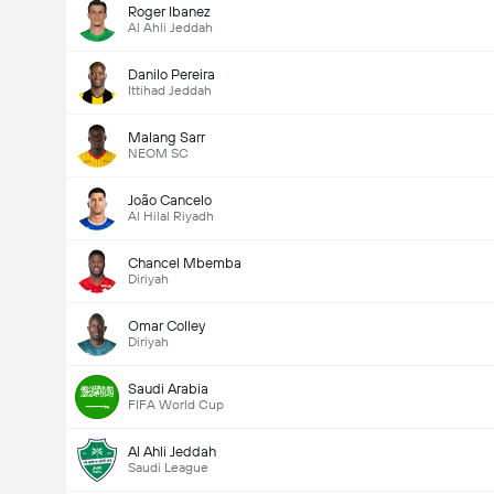
Roger Ibanez
Al Ahli Jeddah
Danilo Pereira
Ittihad Jeddah
Malang Sarr
NEOM SC
João Cancelo
Al Hilal Riyadh
Chancel Mbemba
Diriyah
Omar Colley
Diriyah
Saudi Arabia
FIFA World Cup
Al Ahli Jeddah
Saudi League