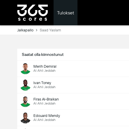
Tulokset
Jalkapallo
Saad Yaslam
Saatat olla kiinnostunut
Merih Demiral
Al Ahli Jeddah
Ivan Toney
Al Ahli Jeddah
Firas Al-Braikan
Al Ahli Jeddah
Edouard Mendy
Al Ahli Jeddah