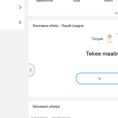
Appearances
Goals
Assists
Kat
Seuraava ottelu - Saudi League
t
Diriyah
Tekee maali
V
Viimeiset ottelut