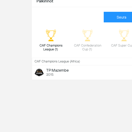
Palkinnot
Seura
 CAF Champions 
 CAF Confederation 
League (1) 
Cup (1) 
CAF Champions League (Africa)
TP Mazembe
2015