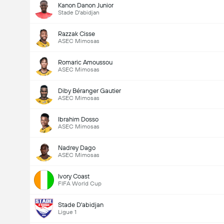
Kanon Danon Junior
Stade D'abidjan
Razzak Cisse
ASEC Mimosas
Romaric Amoussou
ASEC Mimosas
Diby Béranger Gautier
ASEC Mimosas
Ibrahim Dosso
ASEC Mimosas
Nadrey Dago
ASEC Mimosas
Ivory Coast
FIFA World Cup
Stade D'abidjan
Ligue 1