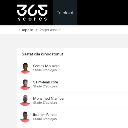
Tulokset
Jalkapallo
Roger Assalé
Saatat olla kiinnostunut
Cheick Moukoro
Stade D'abidjan
Saint-Jean Kore
Stade D'abidjan
Mohamed Niampa
Stade D'abidjan
Ibrahim Bance
Stade D'abidjan