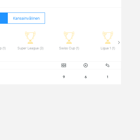
Kansainvälinen
 CAF Super Cup (1) 
 Super League (3) 
 Swiss Cup (1) 
 Ligue 1 (1) 
9
6
1