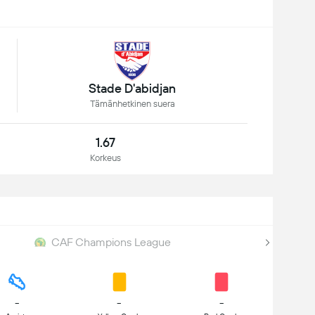
Stade D'abidjan
Tämänhetkinen suera
1.67
Korkeus
CAF Champions League
-
-
-