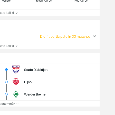
Assists
Yellow Cards
Red Cards
so kaikki
Didn't participate in 33 matches
so kaikki
Stade D'abidjan
Dijon
Werder Bremen
ä enemmän