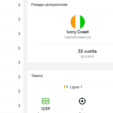
Pelaajan yksityiskohdat
Ivory Coast
Capit(14) Maait (3)
32 vuotta
13/11/1993
Tilastot
Ligue 1
0/29
-