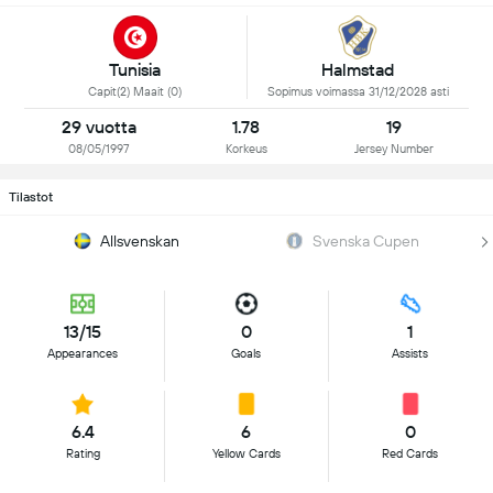
Tunisia
Halmstad
Capit(2) Maait (0)
Sopimus voimassa 31/12/2028 asti
29 vuotta
1.78
19
08/05/1997
Korkeus
Jersey Number
Tilastot
Allsvenskan
Svenska Cupen
13/15
0
1
Appearances
Goals
Assists
6.4
6
0
Rating
Yellow Cards
Red Cards