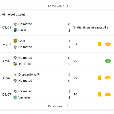
Katso kaikki
Viimeiset ottelut
Halmstad
0
03/08
Statistiikkaa ei saatavilla
Sirius
2
Gais
1
26/07
84
6.6
Halmstad
1
Halmstad
0
19/07
90
7.0
BK Häcken
2
Djurgårdens IF
3
13/07
90
6.2
Halmstad
0
Halmstad
1
04/07
90
6.1
Västerås
3
Katso kaikki