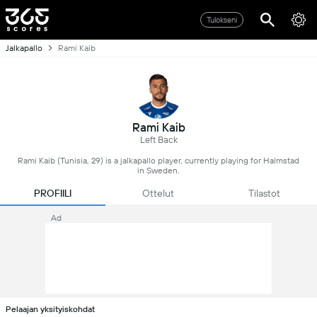
Tulokseni
Jalkapallo
Rami Kaib
Rami Kaib
Left Back
Rami Kaib (Tunisia, 29) is a jalkapallo player, currently playing for Halmstad
in Sweden.
PROFIILI
Ottelut
Tilastot
Ad
Pelaajan yksityiskohdat