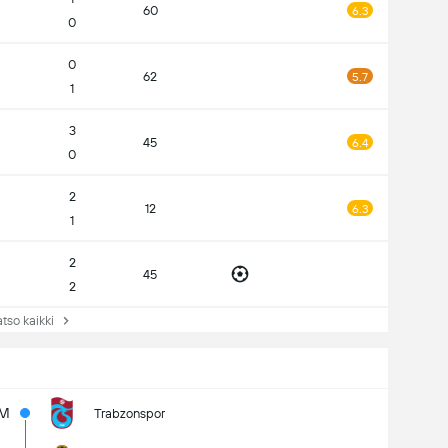
60
6.3
0
0
62
5.7
1
3
45
6.4
0
2
12
6.3
1
2
45
2
so kaikki
6M
Trabzonspor