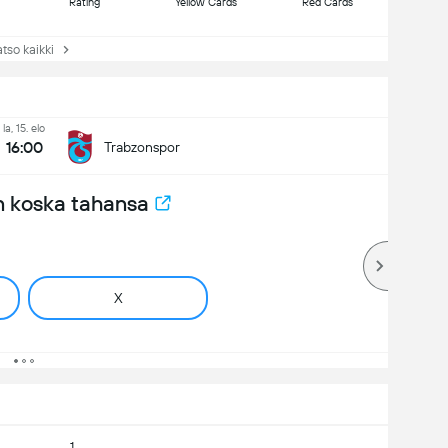
Rating
Yellow Cards
Red Cards
so kaikki
la, 15. elo
16:00
Trabzonspor
n koska tahansa
X
1