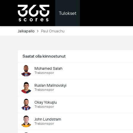
Tulokset
Jalkapallo
Paul Onuachu
Saatat olla kiinnostunut
Mohamed Salah
Trabzonspor
Ruslan Malinovskyi
Trabzonspor
Okay Yokuşlu
Trabzonspor
John Lundstram
Trabzonspor