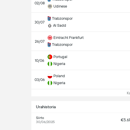
02/08
Udinese
Trabzonspor
30/07
Al Sadd
Eintracht Frankfurt
26/07
Trabzonspor
Portugal
10/06
Nigeria
Poland
03/06
Nigeria
Kat
Urahistoria
Siirto
€5.
30/06/2025