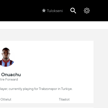
Tulokseni
l Onuachu
tre Forward
player, currently playing for Trabzonspor in Turkiye.
Ottelut
Tilastot