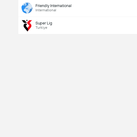
Friendly International
International
Super Lig
Turkiye
Last Goalscorer
V
X