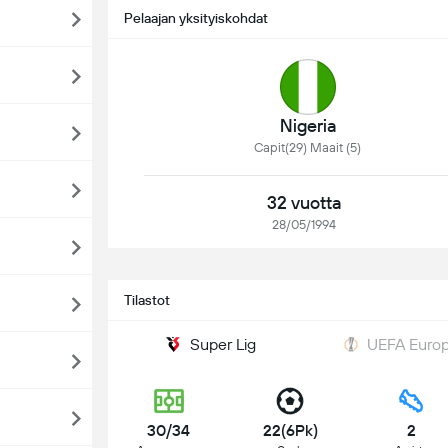
Pelaajan yksityiskohdat
Nigeria
Capit(29) Maait (5)
32 vuotta
28/05/1994
Tilastot
Super Lig
UEFA Europ
30/34
22(6Pk)
2