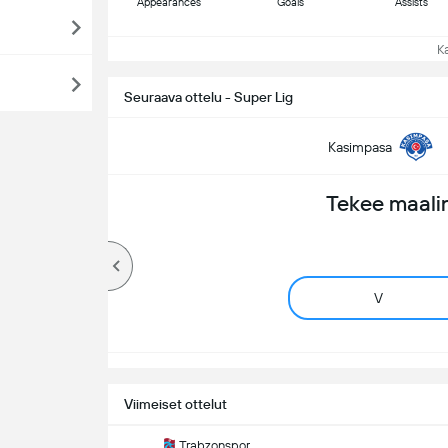
Appearances
Goals
Assists
Kat
Seuraava ottelu - Super Lig
Kasimpasa
Tekee maali
V
Viimeiset ottelut
Trabzonspor