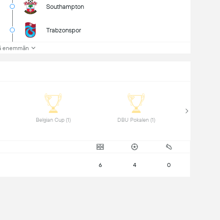
Southampton
Trabzonspor
ä enemmän
 Belgian Cup (1) 
 DBU Pokalen (1) 
6
4
0