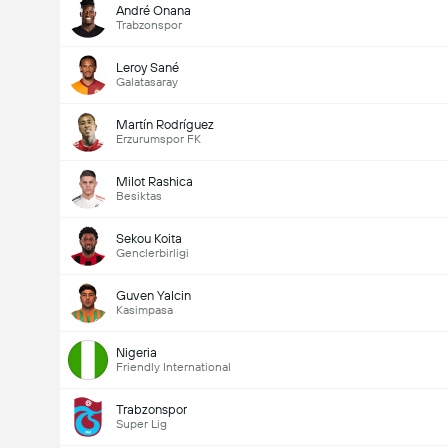
André Onana
Trabzonspor
Leroy Sané
Galatasaray
Martín Rodríguez
Erzurumspor FK
Milot Rashica
Besiktas
Sekou Koita
Genclerbirligi
Guven Yalcin
Kasimpasa
Nigeria
Friendly International
Trabzonspor
Super Lig