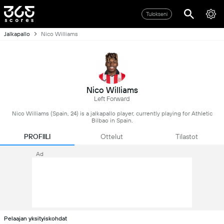
Tulokseni
Jalkapallo
Nico Williams
Nico Williams
Left Forward
Nico Williams (Spain, 24) is a jalkapallo player, currently playing for Athletic
Bilbao in Spain.
PROFIILI
Ottelut
Tilastot
Ad
Pelaajan yksityiskohdat