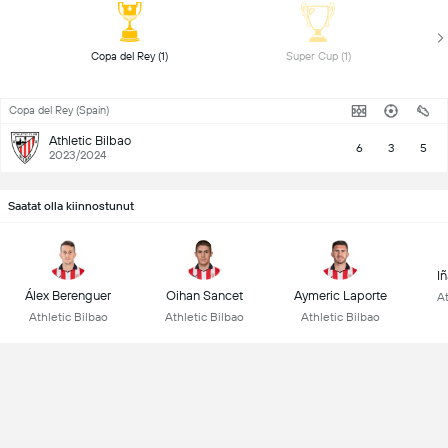
 Copa del Rey (1) 
 Super Cup (1) 
Copa del Rey (Spain)
Athletic Bilbao
6
3
5
2023/2024
Saatat olla kiinnostunut
I
Álex Berenguer
Oihan Sancet
Aymeric Laporte
At
Athletic Bilbao
Athletic Bilbao
Athletic Bilbao