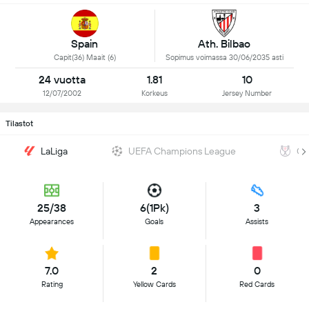
Spain
Ath. Bilbao
Capit(36) Maait (6)
Sopimus voimassa 30/06/2035 asti
24 vuotta
1.81
10
12/07/2002
Korkeus
Jersey Number
Tilastot
LaLiga
UEFA Champions League
Co
25/38
6(1Pk)
3
Appearances
Goals
Assists
7.0
2
0
Rating
Yellow Cards
Red Cards