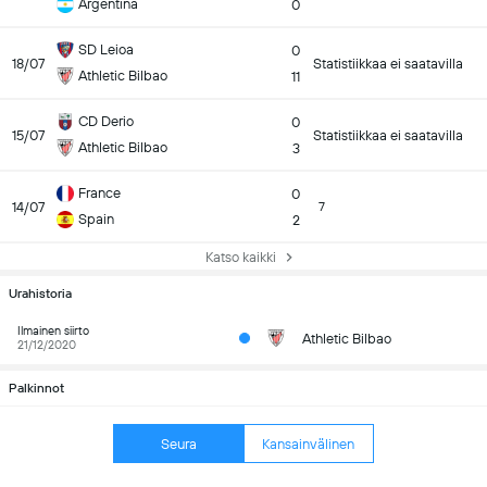
Argentina
0
SD Leioa
0
18/07
Statistiikkaa ei saatavilla
Athletic Bilbao
11
CD Derio
0
15/07
Statistiikkaa ei saatavilla
Athletic Bilbao
3
France
0
14/07
7
Spain
2
Katso kaikki
Urahistoria
Ilmainen siirto
Athletic Bilbao
21/12/2020
Palkinnot
Seura
Kansainvälinen