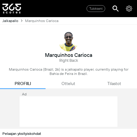
Tulokseni
Jalkapallo
Marquinhos Carioca
Marquinhos Carioca
Right Back
Marquinhos Carioca (Brazil, 26) is a jalkapallo player, currently playing for
Bahia de Feira in Brazil.
PROFIILI
Ottelut
Tilastot
Ad
Pelaajan yksityiskohdat