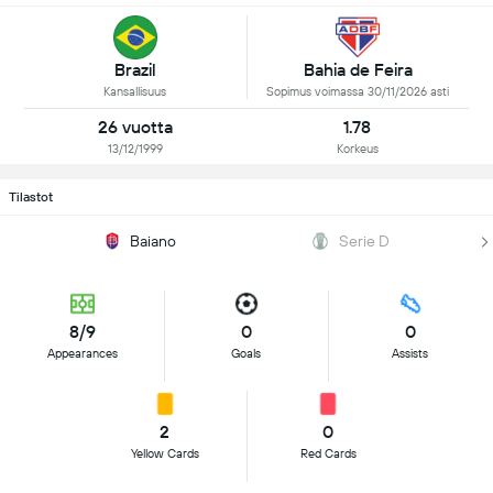
Brazil
Bahia de Feira
Kansallisuus
Sopimus voimassa 30/11/2026 asti
26 vuotta
1.78
13/12/1999
Korkeus
Tilastot
Baiano
Serie D
8/9
0
0
Appearances
Goals
Assists
2
0
Yellow Cards
Red Cards