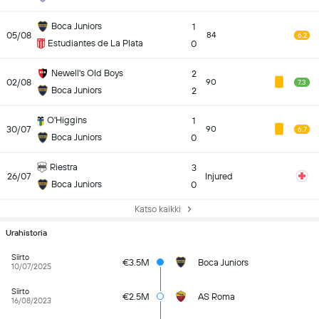
Boca Juniors
1
05/08
84
6.2
Estudiantes de La Plata
0
Newell's Old Boys
2
02/08
90
7.3
Boca Juniors
2
O'Higgins
1
30/07
90
6.7
Boca Juniors
0
Riestra
3
26/07
Injured
Boca Juniors
0
Katso kaikki
Urahistoria
Siirto
€3.5M
Boca Juniors
10/07/2025
Siirto
€2.5M
AS Roma
16/08/2023