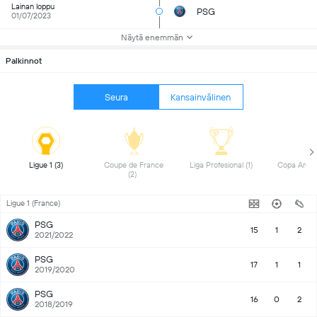
Lainan loppu
PSG
01/07/2023
Näytä enemmän
Palkinnot
Seura
Kansainvälinen
 Ligue 1 (3) 
 Coupe de France 
 Liga Profesional (1) 
(2) 
Ligue 1 (France)
PSG
15
1
2
2021/2022
PSG
17
1
1
2019/2020
PSG
16
0
2
2018/2019