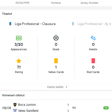
29/06/1994
Korkeus
Jersey Number
Tilastot
Liga Profesional - Clausura
Liga Profesional - Ape
3/20
0
0
Appearances
Goals
Assists
7.1
1
0
Rating
Yellow Cards
Red Cards
Katso kaikki
Viimeiset ottelut
Boca Juniors
1
08/08
90
7.9
Velez Sarsfield
1