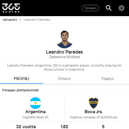
Tulokseni
Jalkapallo
Leandro Paredes
Leandro Paredes
Defensive Midfield
Leandro Paredes (Argentina, 32) is a jalkapallo player, currently playing for
Boca Juniors in Argentina.
PROFIILI
Ottelut
Tilastot
Pelaajan yksityiskohdat
Argentina
Boca Jrs.
Capit(84) Maait (5)
Sopimus voimassa 31/12/2028 asti
32 vuotta
1.82
5