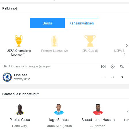
Palkinnot
Seura
Kansainvälinen
 UEFA Champions 
 Premier League (2) 
 EFL Cup (1) 
 UEFA Supe
League (1) 
(1) 
UEFA Champions League (Europe)
Chelsea
5
0
0
2020/2021
Saatat olla kiinnostunut
K
Papiss Cissé
Iago Santos
Saeed Juma Hassan
Dib
Palm City
Dibba Al Fujairah
Al Bataeh