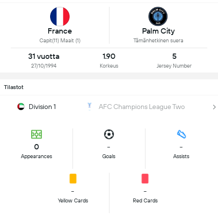
Palm City
France
Tämänhetkinen suera
Capit(11) Maait (1)
31 vuotta
1.90
5
27/10/1994
Korkeus
Jersey Number
Tilastot
Division 1
AFC Champions League Two
0
-
-
Appearances
Goals
Assists
-
-
Yellow Cards
Red Cards