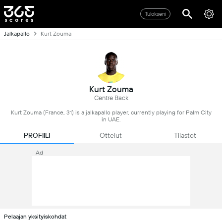
Tulokseni
Jalkapallo
Kurt Zouma
Kurt Zouma
Centre Back
Kurt Zouma (France, 31) is a jalkapallo player, currently playing for Palm City
in UAE.
PROFIILI
Ottelut
Tilastot
Ad
Pelaajan yksityiskohdat