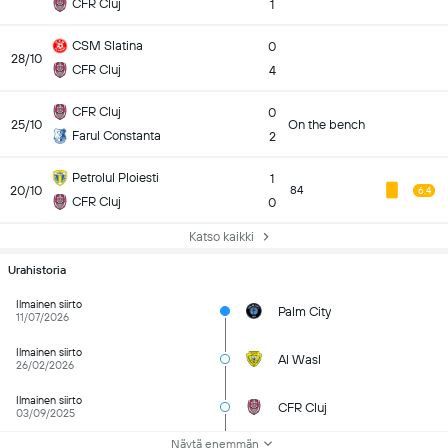
CFR Cluj
1
CSM Slatina
0
28/10
CFR Cluj
4
CFR Cluj
0
25/10
On the bench
Farul Constanta
2
Petrolul Ploiesti
1
20/10
84
6.4
CFR Cluj
0
Katso kaikki
Urahistoria
Ilmainen siirto
Palm City
11/07/2026
Ilmainen siirto
Al Wasl
26/02/2026
Ilmainen siirto
CFR Cluj
03/09/2025
Näytä enemmän