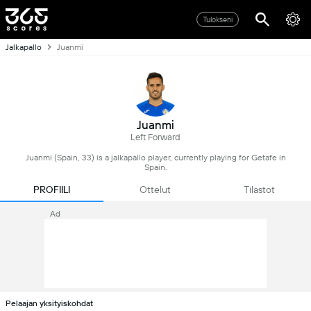
Tulokseni
Jalkapallo
Juanmi
Juanmi
Left Forward
Juanmi (Spain, 33) is a jalkapallo player, currently playing for Getafe in
Spain.
PROFIILI
Ottelut
Tilastot
Ad
Pelaajan yksityiskohdat