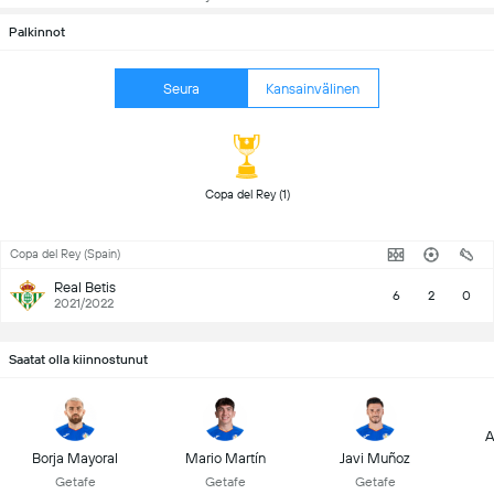
Palkinnot
Seura
Kansainvälinen
 Copa del Rey (1) 
Copa del Rey (Spain)
Real Betis
6
2
0
2021/2022
Saatat olla kiinnostunut
A
Borja Mayoral
Mario Martín
Javi Muñoz
Getafe
Getafe
Getafe