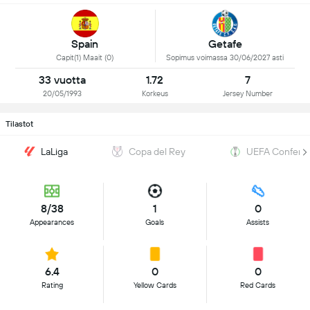
Spain
Getafe
Capit(1) Maait (0)
Sopimus voimassa 30/06/2027 asti
33 vuotta
1.72
7
20/05/1993
Korkeus
Jersey Number
Tilastot
LaLiga
Copa del Rey
UEFA Confere
8/38
1
0
Appearances
Goals
Assists
6.4
0
0
Rating
Yellow Cards
Red Cards