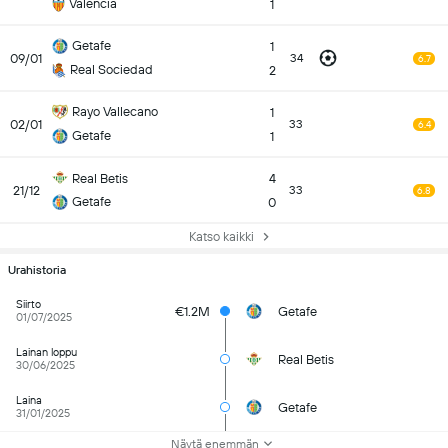
Valencia
1
Getafe
1
09/01
34
6.7
Real Sociedad
2
Rayo Vallecano
1
02/01
33
6.4
Getafe
1
Real Betis
4
21/12
33
6.8
Getafe
0
Katso kaikki
Urahistoria
Siirto
€1.2M
Getafe
01/07/2025
Lainan loppu
Real Betis
30/06/2025
Laina
Getafe
31/01/2025
Näytä enemmän