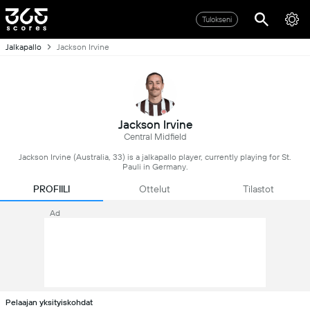
Tulokseni
Jalkapallo
Jackson Irvine
Jackson Irvine
Central Midfield
Jackson Irvine (Australia, 33) is a jalkapallo player, currently playing for St.
Pauli in Germany.
PROFIILI
Ottelut
Tilastot
Ad
Pelaajan yksityiskohdat