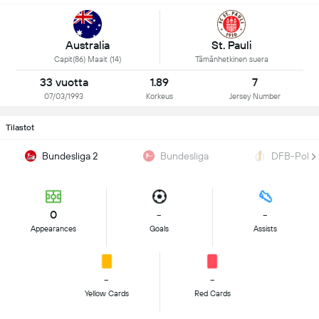
Australia
St. Pauli
Capit(86) Maait (14)
Tämänhetkinen suera
33 vuotta
1.89
7
07/03/1993
Korkeus
Jersey Number
Tilastot
Bundesliga 2
Bundesliga
DFB-Pokal
0
-
-
Appearances
Goals
Assists
-
-
Yellow Cards
Red Cards