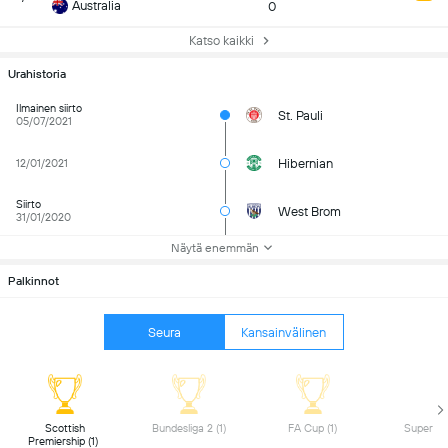
Australia
0
Katso kaikki
Urahistoria
Ilmainen siirto
St. Pauli
05/07/2021
Hibernian
12/01/2021
Siirto
West Brom
31/01/2020
Näytä enemmän
Palkinnot
Seura
Kansainvälinen
 Scottish 
 Bundesliga 2 (1) 
 FA Cup (1) 
Premiership (1) 