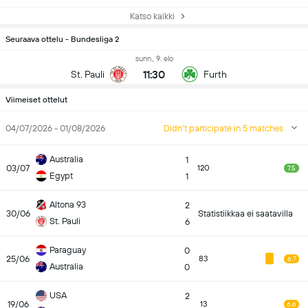
Katso kaikki
Seuraava ottelu - Bundesliga 2
sunn., 9. elo
11:30
St. Pauli
Furth
Viimeiset ottelut
04/07/2026 - 01/08/2026
Didn't participate in 5 matches
Australia
1
03/07
120
7.5
Egypt
1
Altona 93
2
30/06
Statistiikkaa ei saatavilla
St. Pauli
6
Paraguay
0
25/06
83
6.7
Australia
0
USA
2
19/06
13
6.6