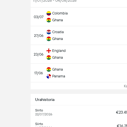
11/07/2026 - 04/08/2026
Colombia
03/07
Ghana
Croatia
27/06
Ghana
England
23/06
Ghana
Ghana
17/06
Panama
Kat
Urahistoria
Siirto
€23.
22/07/2026
Siirto
€16.