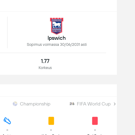
Ipswich
Sopimus voimassa 30/06/2031 asti
1.77
Korkeus
Championship
FIFA World Cup
-
-
-