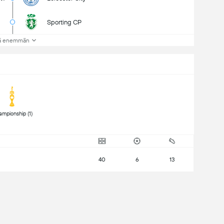
Sporting CP
ä enemmän
 Championship (1) 
40
6
13