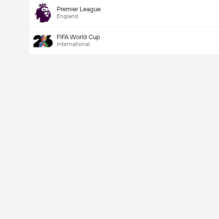
Premier League
England
FIFA World Cup
International
Last Goalscorer
V
X