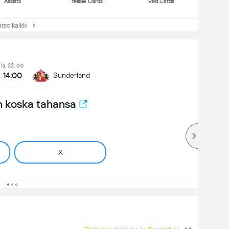
Assists
Yellow Cards
Red Cards
so kaikki
la, 22. elo
14:00
Sunderland
n koska tahansa
X