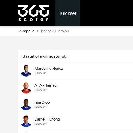
Tulokset
Jalkapallo
Issahaku Fatawu
Saatat olla kiinnostunut
Marcelino Núñez
Ipswich
Ali Al-Hamadi
Ipswich
Issa Diop
Ipswich
Darnell Furlong
Ipswich