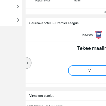
Appearances
Goals
Kat
Seuraava ottelu - Premier League
Ipswich
Tekee maali
V
Viimeiset ottelut