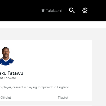
Tulokseni
aku Fatawu
ght Forward
o player, currently playing for Ipswich in England.
Ottelut
Tilastot