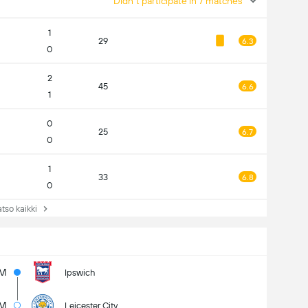
Didn't participate in 7 matches
1
29
6.3
0
2
45
6.6
1
0
25
6.7
0
1
33
6.8
0
so kaikki
4M
Ipswich
2M
Leicester City