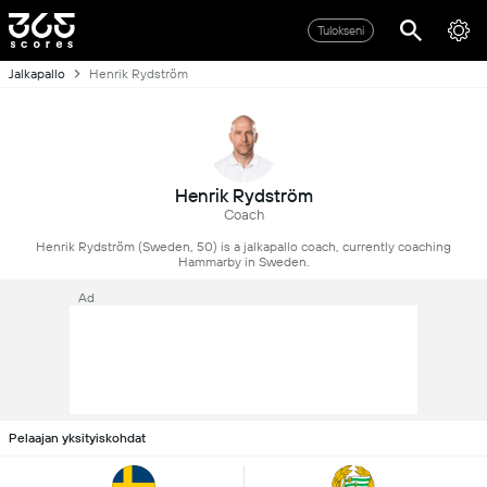
Tulokseni
Jalkapallo
Henrik Rydström
Henrik Rydström
Coach
Henrik Rydström (Sweden, 50) is a jalkapallo coach, currently coaching
Hammarby in Sweden.
Ad
Pelaajan yksityiskohdat