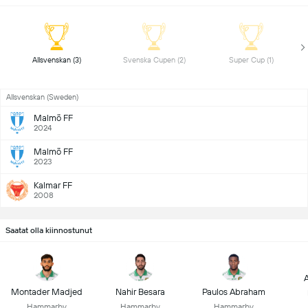
 Allsvenskan (3) 
 Svenska Cupen (2) 
 Super Cup (1) 
Allsvenskan (Sweden)
Malmö FF
2024
Malmö FF
2023
Kalmar FF
2008
Saatat olla kiinnostunut
A
Montader Madjed
Nahir Besara
Paulos Abraham
Hammarby
Hammarby
Hammarby