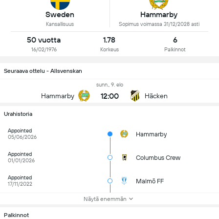
Sweden
Hammarby
Kansallisuus
Sopimus voimassa 31/12/2028 asti
50 vuotta
1.78
6
16/02/1976
Korkeus
Palkinnot
Seuraava ottelu - Allsvenskan
sunn., 9. elo
12:00
Hammarby
Häcken
Urahistoria
Appointed
Hammarby
05/06/2026
Appointed
Columbus Crew
01/01/2026
Appointed
Malmö FF
17/11/2022
Näytä enemmän
Palkinnot