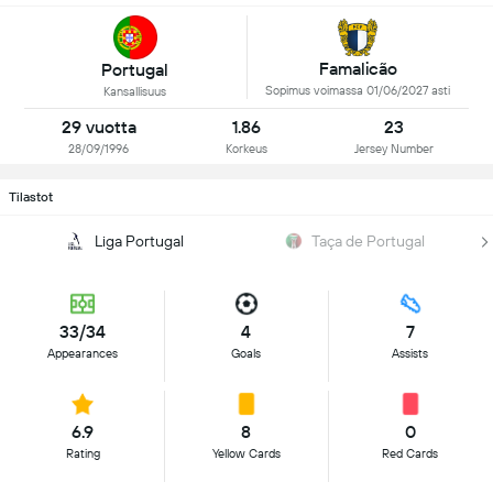
Famalicão
Portugal
Sopimus voimassa 01/06/2027 asti
Kansallisuus
29 vuotta
1.86
23
28/09/1996
Korkeus
Jersey Number
Tilastot
Liga Portugal
Taça de Portugal
33/34
4
7
Appearances
Goals
Assists
6.9
8
0
Rating
Yellow Cards
Red Cards