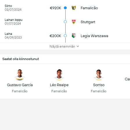
Siirto
€920K
Famalicão
02/07/2024
Lainan loppu
Stuttgart
01/07/2024
Laina
€200K
Legia Warszawa
04/09/2023
Näytä enemmän
Saatat olla kiinnostunut
Car
Gustavo García
Léo Realpe
Sorriso
Famalicão
Famalicão
Famalicão