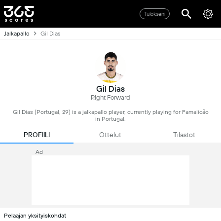
Tulokseni
Jalkapallo
Gil Dias
Gil Dias
Right Forward
Gil Dias (Portugal, 29) is a jalkapallo player, currently playing for Famalicão
in Portugal.
PROFIILI
Ottelut
Tilastot
Ad
Pelaajan yksityiskohdat