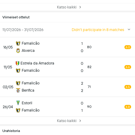
Katso kaikki
Viimeiset ottelut
11/07/2026 - 31/07/2026
Didn't participate in 8 matches
Famalicão
1
16/05
80
6.0
Alverca
0
Estrela da Amadora
0
11/05
82
6.6
Famalicão
0
Famalicão
2
02/05
71
6.5
Benfica
2
Estoril
0
26/04
90
6.8
Famalicão
1
Katso kaikki
Urahistoria