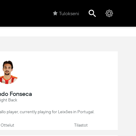
Tulokseni
ndo Fonseca
ight Back
llo player, currently playing for Leixões in Portugal.
Ottelut
Tilastot