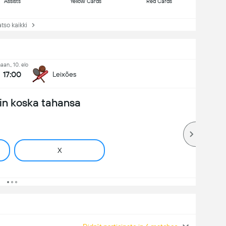
Assists
Yellow Cards
Red Cards
so kaikki
aan., 10. elo
17:00
Leixões
in koska tahansa
X