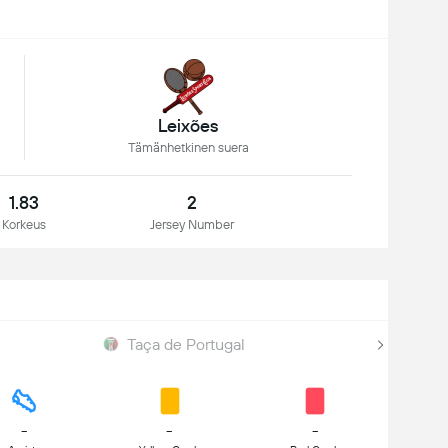
Leixões
Tämänhetkinen suera
1.83
2
Korkeus
Jersey Number
Taça de Portugal
-
-
-