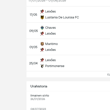
17/07/2026 - 01/08/2026
Leixões
17/05
Lusitania De Lourosa FC
Chaves
09/05
Leixões
Maritimo
01/05
Leixões
Leixões
25/04
Portimonense
Kat
Urahistoria
Ilmainen siirto
26/01/2026
08/07/2023