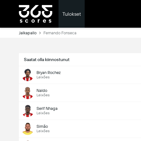
Tulokset
Jalkapallo
Fernando Fonseca
Saatat olla kiinnostunut
Bryan Rochez
Leixões
Naldo
Leixões
Serif Nhaga
Leixões
Simão
Leixões