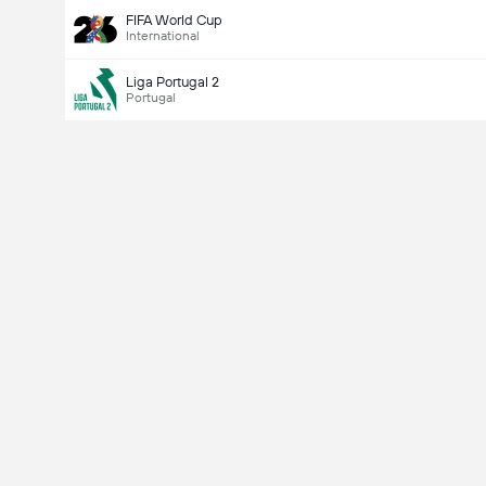
FIFA World Cup
International
Liga Portugal 2
Portugal
Last Goalscorer
V
X