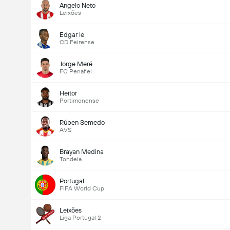
Angelo Neto
Leixões
Edgar Ie
CD Feirense
Jorge Meré
FC Penafiel
Heitor
Portimonense
Rúben Semedo
AVS
Brayan Medina
Tondela
Portugal
FIFA World Cup
Leixões
Liga Portugal 2