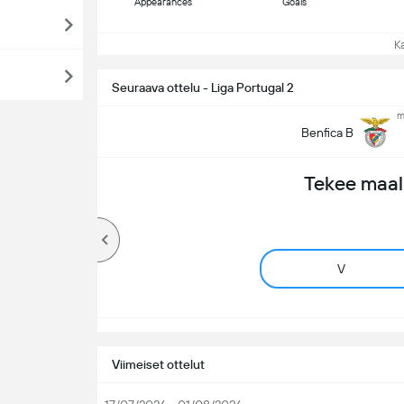
Appearances
Goals
Kat
Seuraava ottelu - Liga Portugal 2
m
Benfica B
Tekee maal
V
Viimeiset ottelut