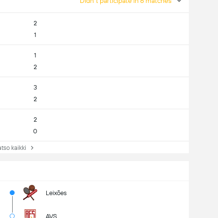
Didn't participate in 6 matches
2
1
1
2
3
2
2
0
so kaikki
Leixões
AVS