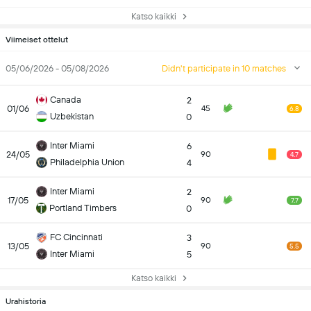
Katso kaikki
Viimeiset ottelut
05/06/2026 - 05/08/2026
Didn't participate in 10 matches
Canada
2
01/06
45
6.8
Uzbekistan
0
Inter Miami
6
24/05
90
4.7
Philadelphia Union
4
Inter Miami
2
17/05
90
7.7
Portland Timbers
0
FC Cincinnati
3
13/05
90
5.5
Inter Miami
5
Katso kaikki
Urahistoria