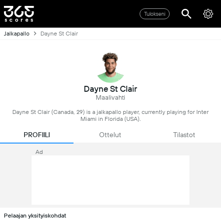
Tulokseni
Jalkapallo
Dayne St Clair
Dayne St Clair
Maalivahti
Dayne St Clair (Canada, 29) is a jalkapallo player, currently playing for Inter
Miami in Florida (USA).
PROFIILI
Ottelut
Tilastot
Ad
Pelaajan yksityiskohdat