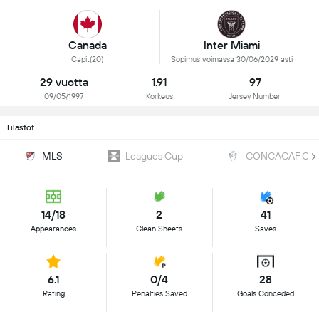
Inter Miami
Canada
Sopimus voimassa 30/06/2029 asti
Capit(20)
29 vuotta
1.91
97
09/05/1997
Korkeus
Jersey Number
Tilastot
MLS
Leagues Cup
CONCACAF Cha
14/18
2
41
Appearances
Clean Sheets
Saves
6.1
0/4
28
Rating
Penalties Saved
Goals Conceded