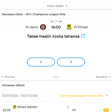
Katso kaikki
Seuraava ottelu - AFC Champions League Elite
tiis., 11. elo
16:00
Al-Jazira
Al Ittihad
Tekee maalin koska tahansa
V
X
Previous
Seuraava
Viimeiset ottelut
21/07/2026 - 30/07/2026
Didn't participate in 4 matches
Ittihad Jeddah
1
21/05
90
6.6