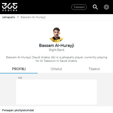
Tulokseni
Jalkapallo
Bassam Al-Hurayji
Bassam Al-Hurayji
Right Back
Bassam Al-Hurayji (Saudi Arabia, 26) is a jalkapallo player, currently playing
for Al Taawoun in Saudi Arabia.
PROFIILI
Ottelut
Tilastot
Ad
Pelaajan yksityiskohdat