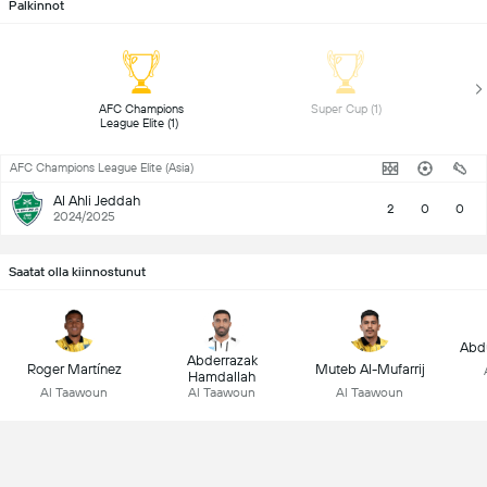
Palkinnot
 AFC Champions 
 Super Cup (1) 
League Elite (1) 
AFC Champions League Elite (Asia)
Al Ahli Jeddah
2
0
0
2024/2025
Saatat olla kiinnostunut
Abdu
Abderrazak
Roger Martínez
Muteb Al-Mufarrij
Hamdallah
Al Taawoun
Al Taawoun
Al Taawoun