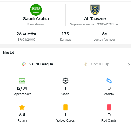
Saudi Arabia
Al-Taawon
Kansallisuus
Sopimus voimassa 30/06/2028 asti
26 vuotta
1.75
66
29/03/2000
Korkeus
Jersey Number
Tilastot
Saudi League
King's Cup
12/34
1
0
Appearances
Goals
Assists
6.4
1
0
Rating
Yellow Cards
Red Cards