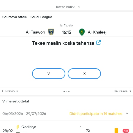
Katso kaikki
Seuraava ottelu - Saudi League
la, 15. elo
16:15
Al-Taawon
Al-Khaleej
Tekee maalin koska tahansa
V
X
Previous
Seuraava
Viimeiset ottelut
06/03/2026 - 29/07/2026
Didn't participate in 14 matches
Qadisiya
1
28/02
72
4.8