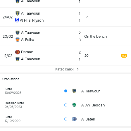
Al Taawoun
1
Al Taawoun
1
24/02
9
Al Hilal Riyadh
1
Al Taawoun
2
20/02
On the bench
Al Feiha
3
Damac
2
12/02
20
6.2
Al Taawoun
1
Katso kaikki
Urahistoria
Siirto
Al Taawoun
10/09/2025
Ilmainen siirto
Al Ahli Jeddah
06/08/2023
Siirto
Al Baten
17/10/2020