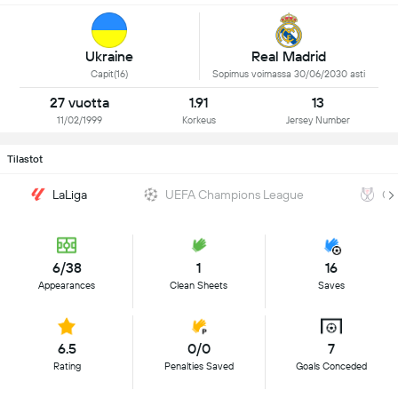
Ukraine
Real Madrid
Capit(16)
Sopimus voimassa 30/06/2030 asti
27 vuotta
1.91
13
11/02/1999
Korkeus
Jersey Number
Tilastot
LaLiga
UEFA Champions League
Co
6/38
1
16
Appearances
Clean Sheets
Saves
6.5
0/0
7
Rating
Penalties Saved
Goals Conceded