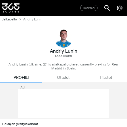
Tulokseni
Jalkapallo
Andriy Lunin
Andriy Lunin
Maalivahti
Andriy Lunin (Ukraine, 27) is a jalkapallo player, currently playing for Real
Madrid in Spain.
PROFIILI
Ottelut
Tilastot
Ad
Pelaajan yksityiskohdat