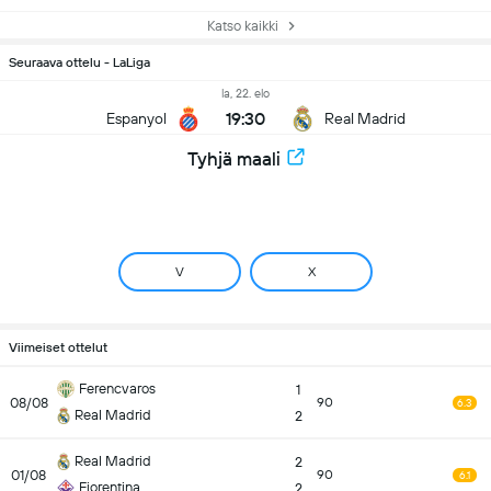
Katso kaikki
Seuraava ottelu - LaLiga
la, 22. elo
19:30
Espanyol
Real Madrid
Tyhjä maali
V
X
Viimeiset ottelut
Ferencvaros
1
08/08
90
6.3
Real Madrid
2
Real Madrid
2
01/08
90
6.1
Fiorentina
2