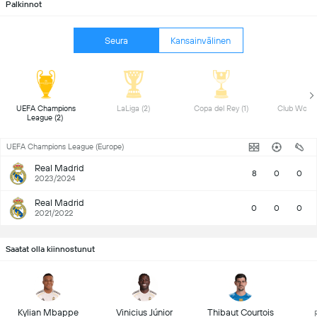
Palkinnot
Seura
Kansainvälinen
 UEFA Champions 
 LaLiga (2) 
 Copa del Rey (1) 
League (2) 
UEFA Champions League (Europe)
Real Madrid
8
0
0
2023/2024
Real Madrid
0
0
0
2021/2022
Saatat olla kiinnostunut
Kylian Mbappe
Vinicius Júnior
Thibaut Courtois