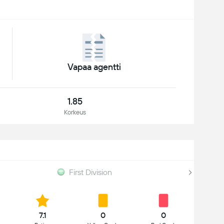
Vapaa agentti
1.85
Korkeus
First Division
7.1
0
0