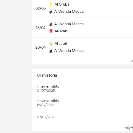
Al Oruba
02/05
Al Wehda Mecca
Al Wehda Mecca
26/04
Al-Arabi
Al-Jabil
20/04
Al Wehda Mecca
Kat
Urahistoria
Ilmainen siirto
01/07/2025
Ilmainen siirto
19/07/2024
07/07/2023
Näyt