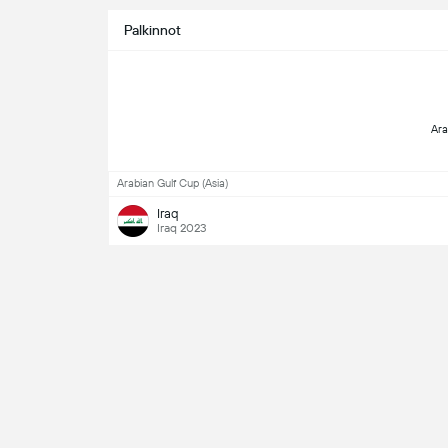
Palkinnot
 Ara
Arabian Gulf Cup (Asia)
Iraq
Iraq 2023