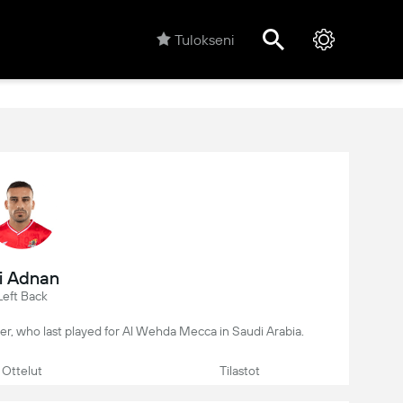
Tulokseni
li Adnan
Left Back
layer, who last played for Al Wehda Mecca in Saudi Arabia.
Ottelut
Tilastot