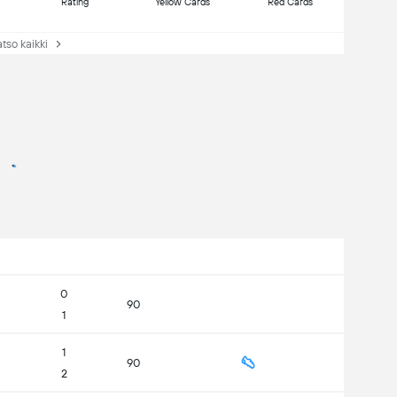
Rating
Yellow Cards
Red Cards
so kaikki
0
90
1
1
90
2