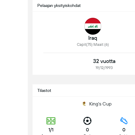
Pelaajan yksityiskohdat
Iraq
Capit(75) Maait (6)
32 vuotta
19/12/1993
Tilastot
King's Cup
1/1
0
0