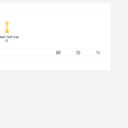
bian Gulf Cup 
(1) 