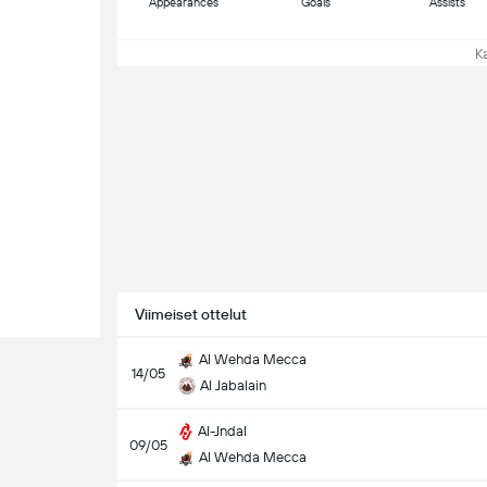
Appearances
Goals
Assists
Kat
Viimeiset ottelut
Al Wehda Mecca
14/05
Al Jabalain
Al-Jndal
09/05
Al Wehda Mecca