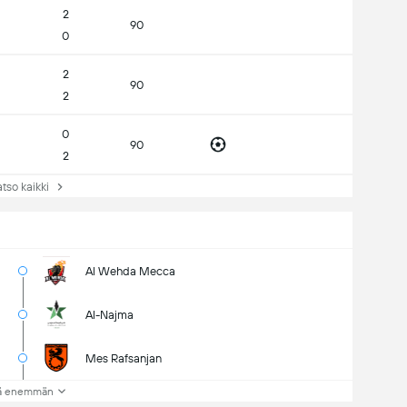
2
90
0
2
90
2
0
90
2
so kaikki
Al Wehda Mecca
Al-Najma
Mes Rafsanjan
ä enemmän