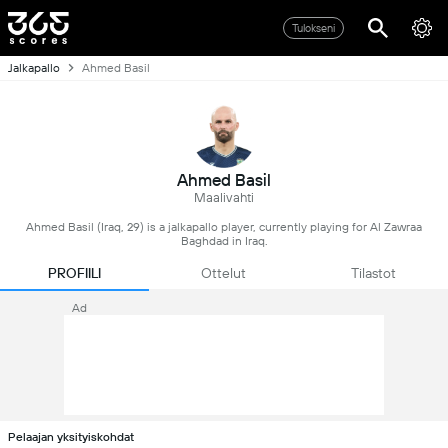
Tulokseni
Jalkapallo
Ahmed Basil
Ahmed Basil
Maalivahti
Ahmed Basil (Iraq, 29) is a jalkapallo player, currently playing for Al Zawraa
Baghdad in Iraq.
PROFIILI
Ottelut
Tilastot
Ad
Pelaajan yksityiskohdat