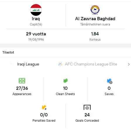
Iraq
Al Zawraa Baghdad
Capit(16)
Tämänhetkinen suera
29 vuotta
1.84
19/08/1996
Korkeus
Tilastot
Iraqi League
AFC Champions League Elite
27/36
10
0
Appearances
Clean Sheets
Saves
0/0
24
Penalties Saved
Goals Conceded