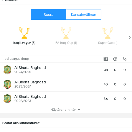
Seura
Kansainvälinen
 Iraqi League (5) 
 FA Iraqi Cup (1) 
 Super Cup (1) 
Iraqi League (Iraq)
Al Shorta Baghdad
34
0
0
2024/2025
Al Shorta Baghdad
40
0
0
2023/2024
Al Shorta Baghdad
36
0
0
2022/2023
Näytä enemmän
Saatat olla kiinnostunut