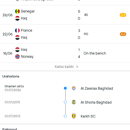
Senegal
5
26/06
45
6.4
Iraq
0
France
3
22/06
90
5.0
Iraq
0
Iraq
1
16/06
On the bench
Norway
4
Katso kaikki
Urahistoria
Ilmainen siirto
Al Zawraa Baghdad
01/07/2026
Al Shorta Baghdad
01/01/2015
Karkh SC
01/07/2013
Palkinnot