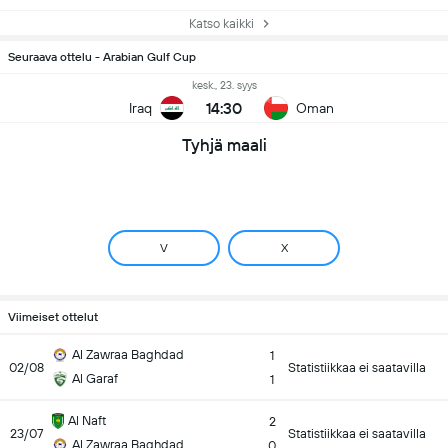
Katso kaikki
Seuraava ottelu - Arabian Gulf Cup
kesk., 23. syys
14:30
Iraq
Oman
Tyhjä maali
V
X
Viimeiset ottelut
Al Zawraa Baghdad
1
02/08
Statistiikkaa ei saatavilla
Al Garaf
1
Al Naft
2
23/07
Statistiikkaa ei saatavilla
Al Zawraa Baghdad
0