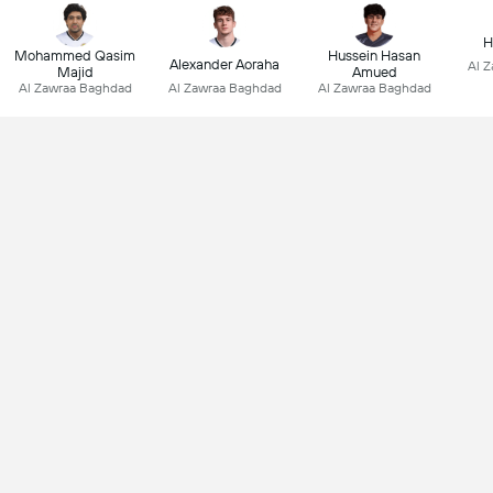
H
Mohammed Qasim
Hussein Hasan
Alexander Aoraha
Al 
Majid
Amued
Al Zawraa Baghdad
Al Zawraa Baghdad
Al Zawraa Baghdad