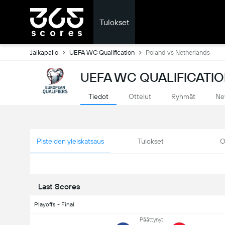
Tulokset
Jalkapallo
UEFA WC Qualification
Poland vs Netherlands
UEFA WC QUALIFICATIO
Tiedot
Ottelut
Ryhmät
Ne
Pisteiden yleiskatsaus
Tulokset
O
Last Scores
Playoffs - Final
Päättynyt