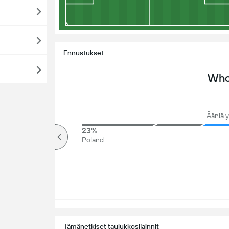
Ennustukset
Who 
Ääniä y
80%
23%
Yli
Poland
Tämänetkiset taulukkosijainnit