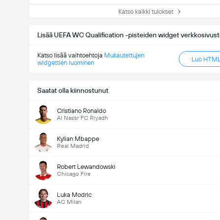
Katso kaikki tulokset
Lisää UEFA WC Qualification -pisteiden widget verkkosivusto
Katso lisää vaihtoehtoja
Mukautettujen
Luo HTML-
widgettien luominen
Saatat olla kiinnostunut
Cristiano Ronaldo
Al Nassr FC Riyadh
Kylian Mbappe
Real Madrid
Robert Lewandowski
Chicago Fire
Luka Modric
AC Milan