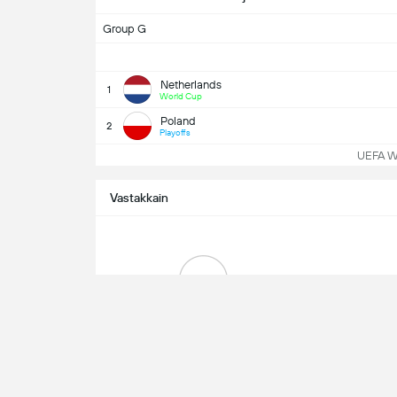
Group G
Netherlands
1
World Cup
Poland
2
Playoffs
UEFA WC
Vastakkain
0
Voitot
Poland
04/09/2025
UEFA 
Netherlands