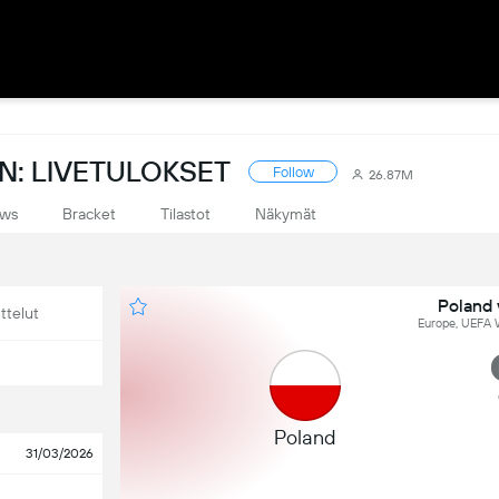
N: LIVETULOKSET
Follow
26.87M
ws
Bracket
Tilastot
Näkymät
Poland 
ttelut
Europe, UEFA W
Poland
31/03/2026