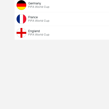
Germany
FIFA World Cup
France
FIFA World Cup
England
FIFA World Cup
Ottelussa maaleja yhteensä (2.5)
Ääniä yhteensä: 1,254