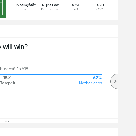
Maalisyötöt
Right Foot
0.23
0.31
Tilanne
Ruumiinosa
xG
xGOT
will win?
hteensä: 15,518
15%
62%
Tasapeli
Netherlands