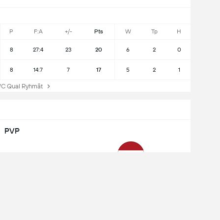
P
F:A
+/-
Pts
W
Tp
H
8
27:4
23
20
6
2
0
8
14:7
7
17
5
2
1
 Qual Ryhmät
PVP
2
5
Tasapelit
Voitot
Netherlands
WC Qualification
1 - 1
Poland