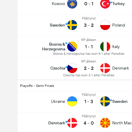
0
-
1
Kosovo
Turkey
Päättynyt
3
-
2
Sweden
Poland
RP jälkeen
Bosnia &
1
-
1
Italy
Herzegovina
Bosnia & Herzegovina has won 4-1 after Penalties
RP jälkeen
2
-
2
Czechia
Denmark
Czechia has won 3-1 after Penalties
Playoffs - Semi Finals
Päättynyt
1
-
3
Ukraine
Sweden
Päättynyt
4
-
0
Denmark
North Mac