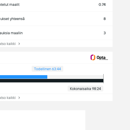
tetut maalit
0.74
ukset yhteensä
8
auksia maaliin
3
so kaikki
Todellinen 63:44
Kokonaisaika 98:24
so kaikki