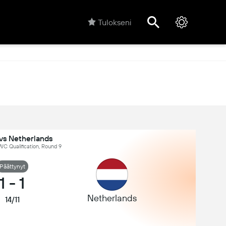
Tulokseni
vs Netherlands
C Qualification, Round 9
Päättynyt
1
-
1
Netherlands
14/11