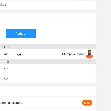
kkain
Parhaat
1 - 1
47'
Memphis Depay
1 - 0
43'
neen hallussapito
60%