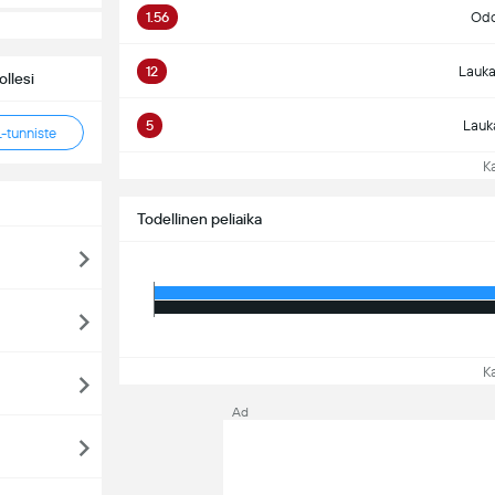
1.56
Odo
12
Lauka
llesi
5
Lauk
tunniste
Kat
Todellinen peliaika
Kat
Ad