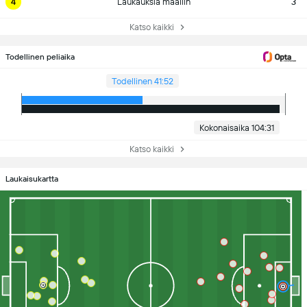
4
Laukauksia maaliin
3
Katso kaikki
Todellinen peliaika
Todellinen 41:52
Kokonaisaika 104:31
Katso kaikki
Laukaisukartta