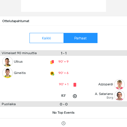
Ottelutapahtumat
Kaikki
Parhaat
1 - 1
Viimeiset 90 minuuttia
Utkus
90' + 9
Gineitis
90' + 6
90' + 1
Azzopardi
A. Satariano
83'
Borg
0 - 0
Puoliaika
No Top Events