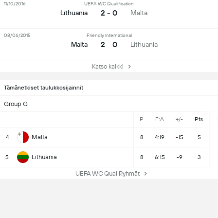
11/10/2016
UEFA WC Qualification
2 - 0
Lithuania
Malta
08/06/2015
Friendly International
2 - 0
Malta
Lithuania
Katso kaikki
Tämänetkiset taulukkosijainnit
Group G
P
F:A
+/-
Pts
Malta
4
8
4:19
-15
5
Lithuania
5
8
6:15
-9
3
UEFA WC Qual Ryhmät