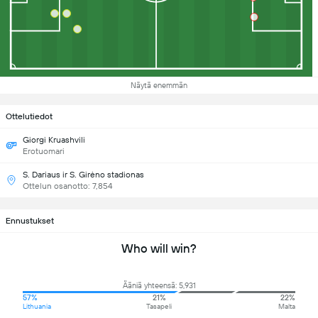
Näytä enemmän
Ottelutiedot
Giorgi Kruashvili
Erotuomari
S. Dariaus ir S. Girėno stadionas
Ottelun osanotto: 7,854
Ennustukset
Who will win?
Ääniä yhteensä: 5,931
57%
21%
22%
Lithuania
Tasapeli
Malta