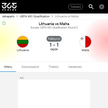
Tulokseni
Jalkapallo
UEFA WC Qualification
Lithuania vs Malta
Lithuania vs Malta
Europe, UEFA WC Qualification, Round 5
Päättynyt
1
-
1
04/09
Lithuania
Malta
Ottelu
Kokoonpanot
Tilastot
Vastakkain
Ad