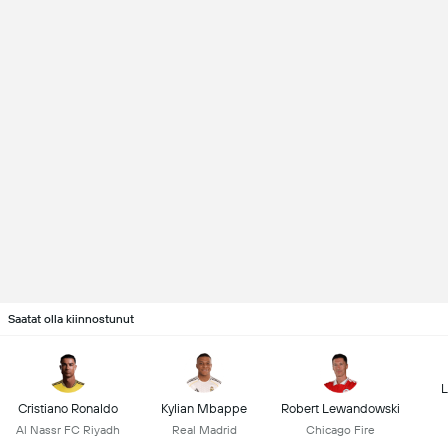
Saatat olla kiinnostunut
L
Cristiano Ronaldo
Kylian Mbappe
Robert Lewandowski
Al Nassr FC Riyadh
Real Madrid
Chicago Fire