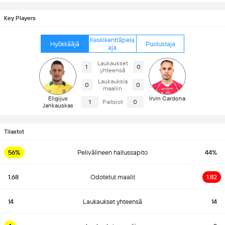
Key Players
Keskikenttäpela
Hyökkääjä
Puolustaja
aja
Laukaukset
1
0
yhteensä
Laukauksia
0
0
maaliin
Eligijus
Irvin Cardona
1
Paitsiot
0
Jankauskas
Tilastot
56%
Pelivälineen hallussapito
44%
1.68
Odotetut maalit
1.82
14
Laukaukset yhteensä
14