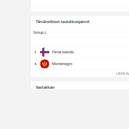
Tämänetkiset taulukkosijainnit
Group L
Faroe Islands
3
Montenegro
4
UEFA WC
Vastakkain
0
Voitot
Faroe Islands