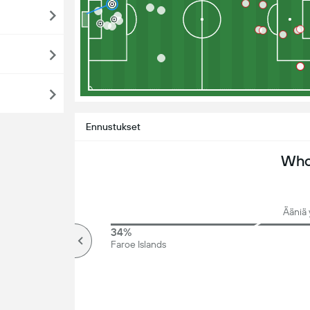
Ennustukset
Who 
Ääniä 
64%
34%
Yli
Faroe Islands