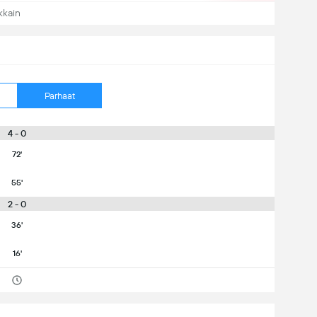
kkain
Parhaat
4 - 0
72'
55'
2 - 0
36'
16'