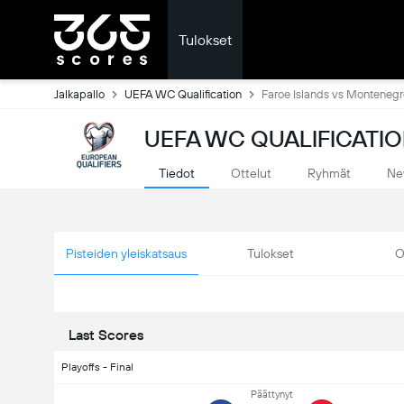
Tulokset
Jalkapallo
UEFA WC Qualification
Faroe Islands vs Montenegr
UEFA WC QUALIFICATIO
Tiedot
Ottelut
Ryhmät
Ne
Pisteiden yleiskatsaus
Tulokset
O
Last Scores
Playoffs - Final
Päättynyt