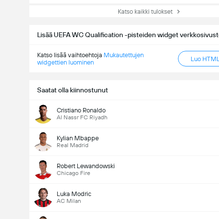
Katso kaikki tulokset
Lisää UEFA WC Qualification -pisteiden widget verkkosivusto
Katso lisää vaihtoehtoja
Mukautettujen
Luo HTML-
widgettien luominen
Saatat olla kiinnostunut
Cristiano Ronaldo
Al Nassr FC Riyadh
Kylian Mbappe
Real Madrid
Robert Lewandowski
Chicago Fire
Luka Modric
AC Milan