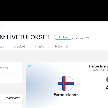
o
N: LIVETULOKSET
Follow
26.87M
ws
Bracket
Tilastot
Näkymät
Faroe Isla
ttelut
Europe, UEFA W
Faroe Islands
31/03/2026