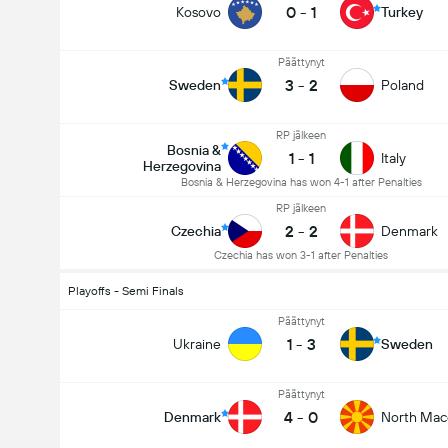
0
-
1
Kosovo
Turkey
Päättynyt
3
-
2
Sweden
Poland
RP jälkeen
Bosnia &
1
-
1
Italy
Herzegovina
Bosnia & Herzegovina has won 4-1 after Penalties
RP jälkeen
2
-
2
Czechia
Denmark
Czechia has won 3-1 after Penalties
Playoffs - Semi Finals
Päättynyt
1
-
3
Ukraine
Sweden
Päättynyt
4
-
0
Denmark
North Mac