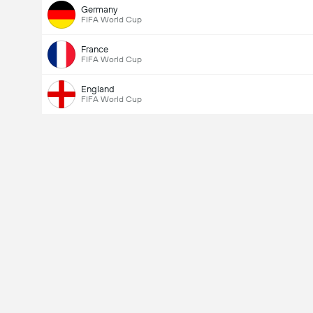
Germany
FIFA World Cup
France
FIFA World Cup
England
FIFA World Cup
Ottelussa maaleja yhteensä (2.5)
Ääniä yhteensä: 750