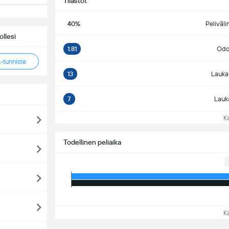
Tilastot
40%
Peliväli
llesi
1.81
Odot
tunniste
13
Lauka
7
Lauk
Kat
Todellinen peliaika
Kat