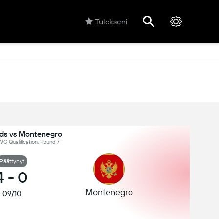
Tulokseni
nds vs Montenegro
C Qualification, Round 7
Päättynyt
4
-
0
Montenegro
09/10