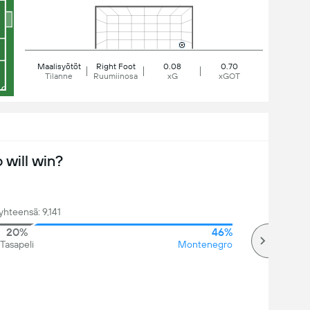
Maalisyötöt
Right Foot
0.08
0.70
Tilanne
Ruumiinosa
xG
xGOT
will win?
yhteensä: 9,141
20%
46%
Tasapeli
Montenegro