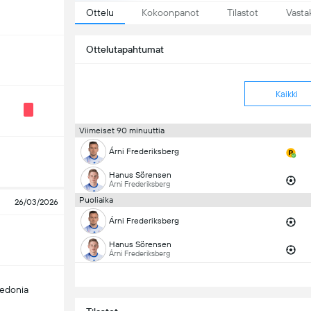
Ottelu
Kokoonpanot
Tilastot
Vasta
Ottelutapahtumat
Kaikki
Viimeiset 90 minuuttia
Árni Frederiksberg
Hanus Sörensen
Árni Frederiksberg
Puoliaika
26/03/2026
Árni Frederiksberg
Hanus Sörensen
Árni Frederiksberg
edonia