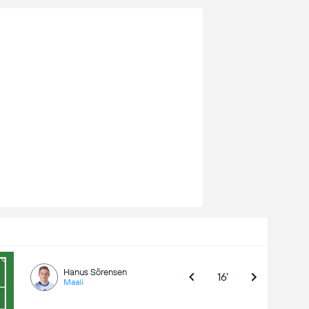
Hanus Sörensen
16'
Maali