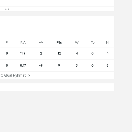
P
F:A
+/-
Pts
W
Tp
H
8
11:9
2
12
4
0
4
8
8:17
-9
9
3
0
5
 Qual Ryhmät
PVP
0
1
Tasapelit
Voitot
Montenegro