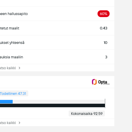
neen hallussapito
60%
etut maalit
0.43
ukset yhteensä
10
auksia maaliin
3
so kaikki
Todellinen 47:31
Kokonaisaika 92:59
so kaikki