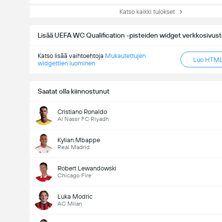
Katso kaikki tulokset
Lisää UEFA WC Qualification -pisteiden widget verkkosivusto
Katso lisää vaihtoehtoja
Mukautettujen
Luo HTML-
widgettien luominen
Saatat olla kiinnostunut
Cristiano Ronaldo
Al Nassr FC Riyadh
Kylian Mbappe
Real Madrid
Robert Lewandowski
Chicago Fire
Luka Modric
AC Milan