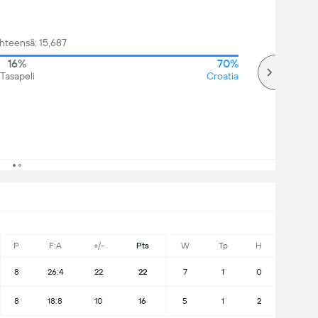
hteensä: 15,687
16%
70%
Tasapeli
Croatia
P
F:A
+/-
Pts
W
Tp
H
8
26:4
22
22
7
1
0
8
18:8
10
16
5
1
2