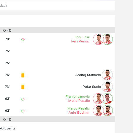
kkain
0 - 0
Toni Fruk
78'
Ivan Perisic
76'
76'
75'
Andrej Kramaric
73'
Petar Sucic
Franjo Ivanović
62'
Mario Pasalic
Marco Pasalic
62'
Ante Budimir
0 - 0
No Events