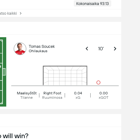
Kokonaisaika 93:13
so kaikki
Tomas Soucek
10'
Ohilaukaus
Maalisyötöt
Right Foot
0.04
0.00
Tilanne
Ruumiinosa
xG
xGOT
will win?