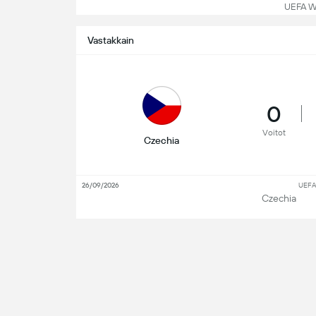
UEFA WC
Vastakkain
0
Voitot
Czechia
26/09/2026
UEFA
Czechia
09/06/2025
UEFA 
Croatia
18/06/2021
Croatia