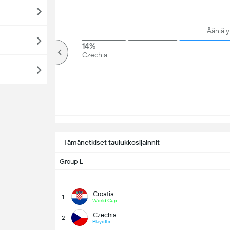
Ääniä y
83%
14%
Yli
Czechia
Tämänetkiset taulukkosijainnit
Group L
Croatia
1
World Cup
Czechia
2
Playoffs