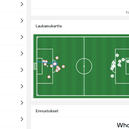
Kat
Laukaisukartta
Ennustukset
Who 