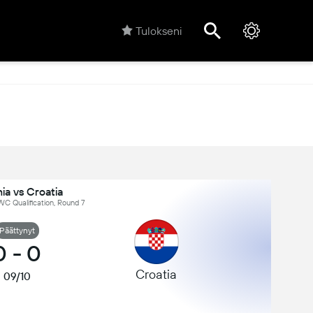
Tulokseni
ia vs Croatia
C Qualification, Round 7
Päättynyt
0
-
0
Croatia
09/10