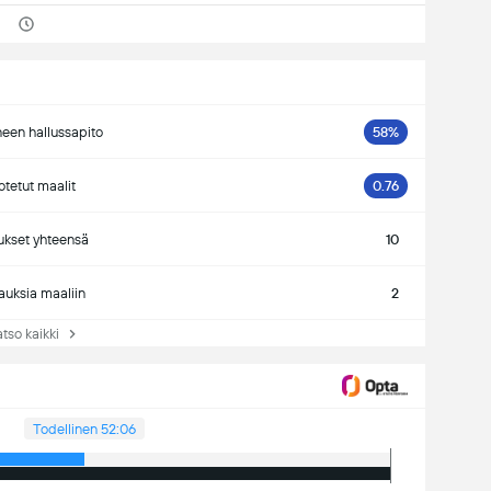
neen hallussapito
58%
tetut maalit
0.76
ukset yhteensä
10
auksia maaliin
2
so kaikki
Todellinen 52:06