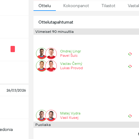
Ottelu
Kokoonpanot
Tilastot
Vasta
Ottelutapahtumat
Viimeiset 90 minuuttia
Ondrej Lingr
Pavel Šulc
Vaclav Černý
Lukas Provod
26/03/2026
Matej Vydra
Vasil Kusej
Puoliaika
edonia