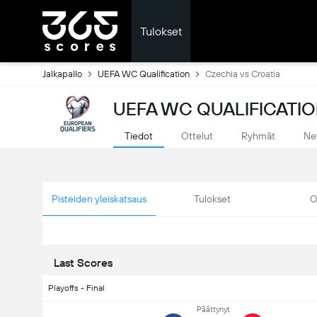
Tulokset
Jalkapallo
UEFA WC Qualification
Czechia vs Croatia
UEFA WC QUALIFICATIO
Tiedot
Ottelut
Ryhmät
Ne
Pisteiden yleiskatsaus
Tulokset
O
Last Scores
Playoffs - Final
Päättynyt