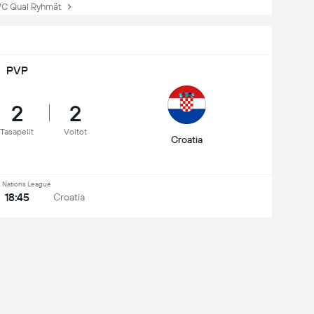
 Qual Ryhmät
PVP
2
2
Tasapelit
Voitot
Croatia
 Nations League
18:45
Croatia
WC Qualification
5 - 1
Czechia
Euro
1 - 1
Czechia