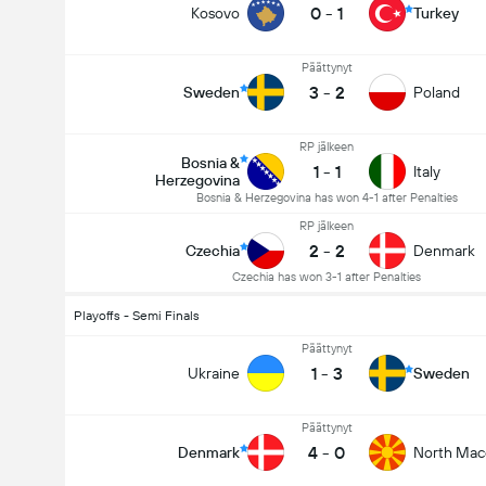
0
-
1
Kosovo
Turkey
Päättynyt
3
-
2
Sweden
Poland
RP jälkeen
Bosnia &
1
-
1
Italy
Herzegovina
Bosnia & Herzegovina has won 4-1 after Penalties
RP jälkeen
2
-
2
Czechia
Denmark
Czechia has won 3-1 after Penalties
Playoffs - Semi Finals
Päättynyt
1
-
3
Ukraine
Sweden
Päättynyt
4
-
0
Denmark
North Mac