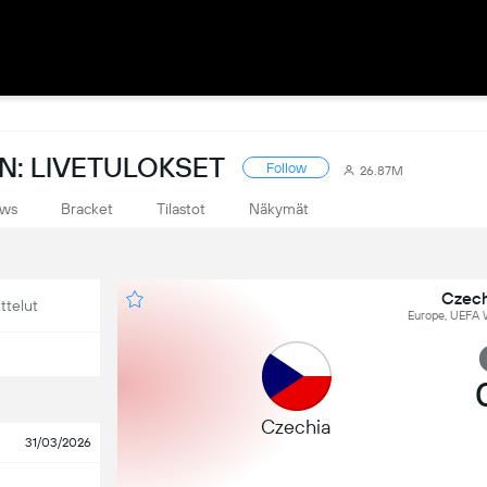
N: LIVETULOKSET
Follow
26.87M
ws
Bracket
Tilastot
Näkymät
Czech
ttelut
Europe, UEFA W
Czechia
31/03/2026