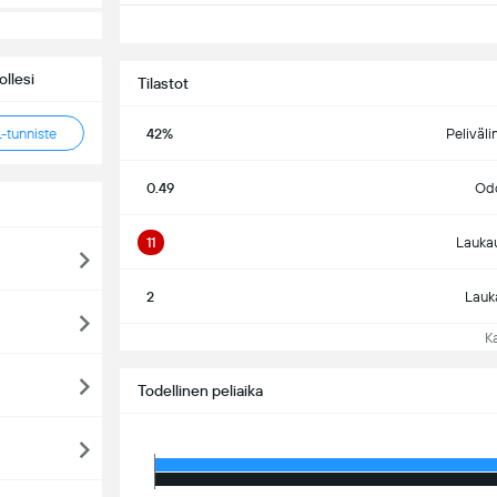
llesi
Tilastot
tunniste
42%
Peliväli
0.49
Odo
11
Lauka
2
Lauk
Kat
Todellinen peliaika