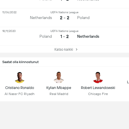
11/06/2022
UEFA Nations League
2 - 2
Netherlands
Poland
18/11/2020
UEFA Nations League
1 - 2
Poland
Netherlands
Katso kaikki
Saatat olla kiinnostunut
L
Cristiano Ronaldo
Kylian Mbappe
Robert Lewandowski
Al Nassr FC Riyadh
Real Madrid
Chicago Fire