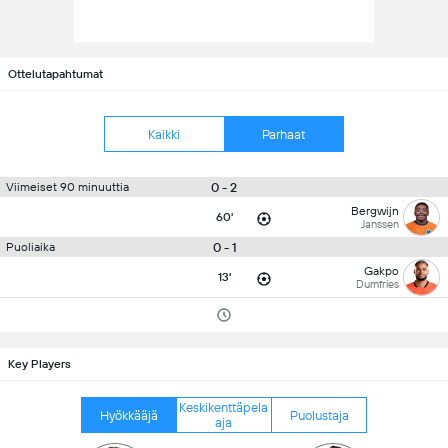
Ottelutapahtumat
Kaikki
Parhaat
0 - 2
Viimeiset 90 minuuttia
Bergwijn
60'
Janssen
0 - 1
Puoliaika
Gakpo
13'
Dumfries
Key Players
Keskikenttäpela
Hyökkääjä
Puolustaja
aja