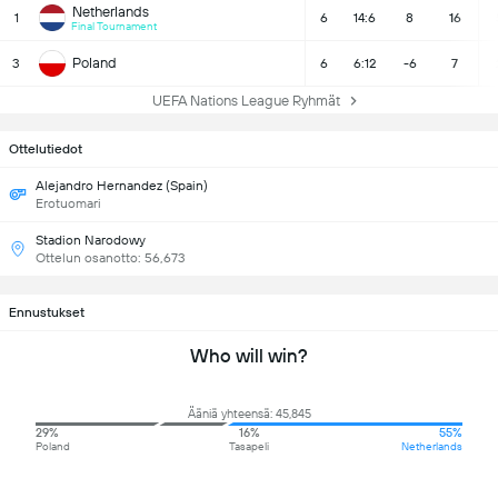
Netherlands
1
6
14:6
8
16
Final Tournament
Poland
3
6
6:12
-6
7
UEFA Nations League Ryhmät
Ottelutiedot
Alejandro Hernandez (Spain)
Erotuomari
Stadion Narodowy
Ottelun osanotto: 56,673
Ennustukset
Who will win?
Ääniä yhteensä: 45,845
29%
16%
55%
Poland
Tasapeli
Netherlands