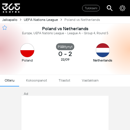
Tulokseni
Jalkapallo
UEFA Nations League
Poland vs Netherlands
Poland vs Netherlands
Europe, UEFA Nations League - League A - Group 4, Round 5
Päättynyt
0
-
2
22/09
Poland
Netherlands
Ottelu
Kokoonpanot
Tilastot
Vastakkain
Ad