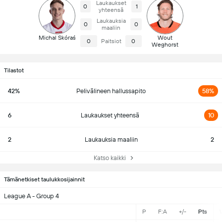
Laukaukset
0
1
yhteensä
Laukauksia
0
0
maaliin
Michal Skóraś
Wout
0
Paitsiot
0
Weghorst
Tilastot
42%
Pelivälineen hallussapito
58%
6
Laukaukset yhteensä
10
2
Laukauksia maaliin
2
Katso kaikki
Tämänetkiset taulukkosijainnit
League A - Group 4
P
F:A
+/-
Pts