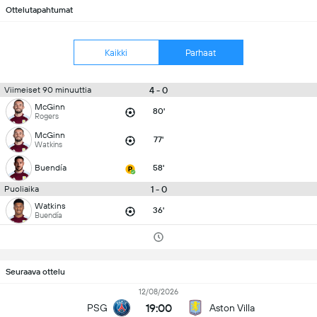
Ottelutapahtumat
Kaikki
Parhaat
4 - 0
Viimeiset 90 minuuttia
McGinn
80'
Rogers
McGinn
77'
Watkins
Buendía
58'
1 - 0
Puoliaika
Watkins
36'
Buendía
Seuraava ottelu
12/08/2026
19:00
PSG
Aston Villa