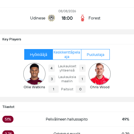
08/08/2026
18:00
Udinese
Forest
Key Players
Keskikenttäpela
Hyökkääjä
Puolustaja
aja
Laukaukset
4
1
yhteensä
Laukauksia
3
1
maaliin
Ollie Watkins
Chris Wood
1
Paitsiot
0
Tilastot
51%
Pelivälineen hallussapito
49%
2.74
Odotetut maalit
0.79