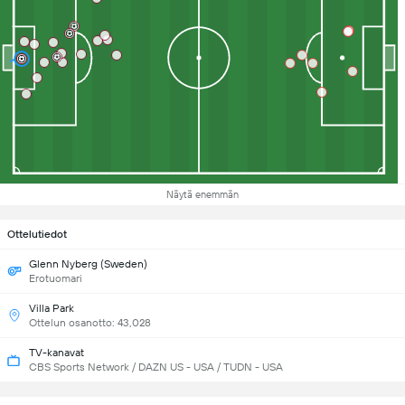
Näytä enemmän
Ottelutiedot
Glenn Nyberg (Sweden)
Erotuomari
Villa Park
Ottelun osanotto: 43,028
TV-kanavat
CBS Sports Network / DAZN US - USA / TUDN - USA