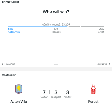
Ennustukset
Who will win?
Ääniä yhteensä: 23,209
62%
13%
25%
Aston Villa
Tasapeli
Forest
Previous
Seuraava
Vastakkain
7
3
3
Voitot
Tasapelit
Voitot
Aston Villa
Forest