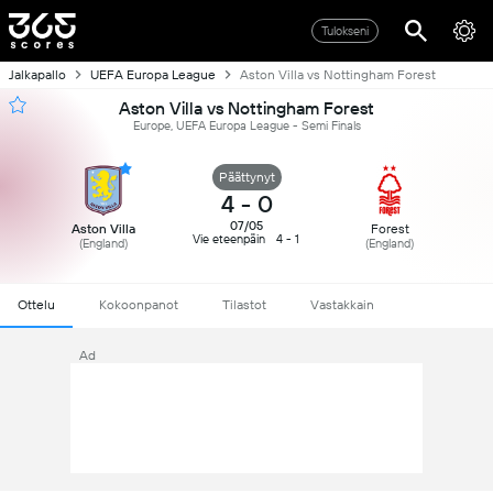
Tulokseni
Jalkapallo
UEFA Europa League
Aston Villa vs Nottingham Forest
Aston Villa vs Nottingham Forest
Europe, UEFA Europa League - Semi Finals
Päättynyt
4
-
0
07/05
Aston Villa
Forest
Vie eteenpäin
4 - 1
(England)
(England)
Ottelu
Kokoonpanot
Tilastot
Vastakkain
Ad