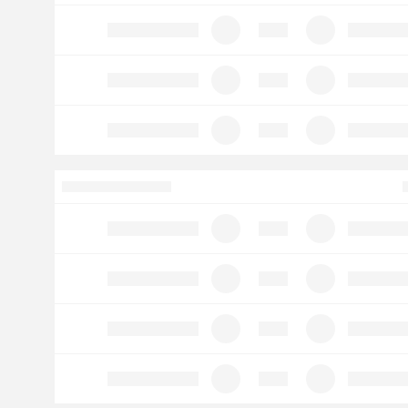
Ottelussa maaleja yhteensä (2.5)
Alle
Yli