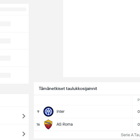
Tämänetkiset taulukkosijainnit
P
Inter
9
0
AS Roma
16
0
Serie A Taul