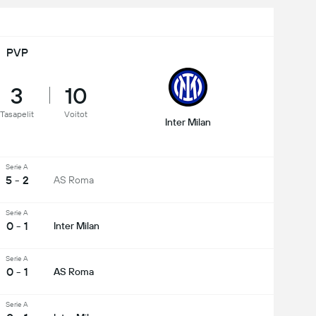
PVP
3
10
Tasapelit
Voitot
Inter Milan
Serie A
5 - 2
AS Roma
Serie A
0 - 1
Inter Milan
Serie A
0 - 1
AS Roma
Serie A