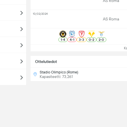
AS Roma
10/02/2024
AS Roma
1
-
4
4
-
1
3
-
3
0
-
2
2
-
0
Kat
Ottelutiedot
Stadio Olimpico (Rome)
Kapasiteetti: 73,261