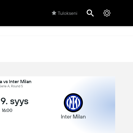
Tulokseni
 vs Inter Milan
 Serie A, Round 5
 19. syys
16:00
Inter Milan