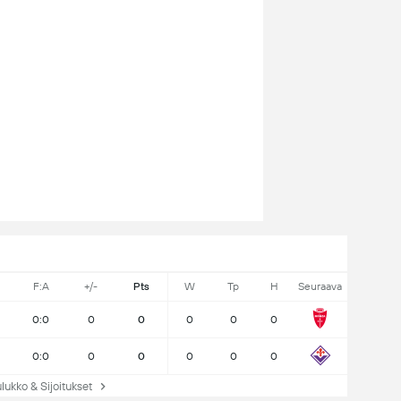
F:A
+/-
Pts
W
Tp
H
Seuraava
0:0
0
0
0
0
0
0:0
0
0
0
0
0
ukko & Sijoitukset