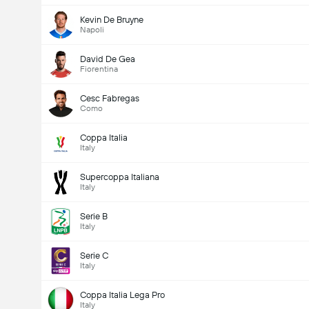
Kevin De Bruyne
Napoli
David De Gea
Fiorentina
Cesc Fabregas
Como
Coppa Italia
Italy
Supercoppa Italiana
Italy
Serie B
Italy
Serie C
Italy
Coppa Italia Lega Pro
Italy