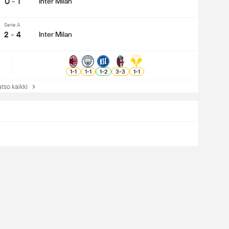
0 - 1
Inter Milan
Serie A
2 - 4
Inter Milan
1
-
1
1
-
1
1
-
2
3
-
3
1
-
1
so kaikki