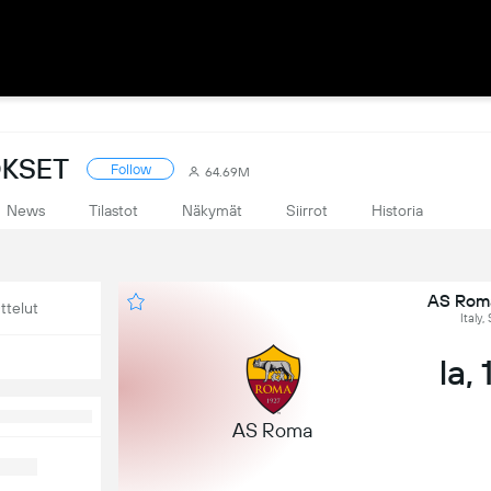
OKSET
Follow
64.69M
News
Tilastot
Näkymät
Siirrot
Historia
AS Roma
ttelut
Italy,
la,
AS Roma