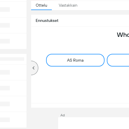
Ottelu
Vastakkain
Ennustukset
Who 
AS Roma
Ad