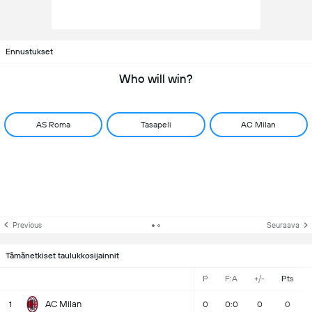
Ennustukset
Who will win?
AS Roma
Tasapeli
AC Milan
Previous
Seuraava
Tämänetkiset taulukkosijainnit
P
F:A
+/-
Pts
AC Milan
1
0
0:0
0
0