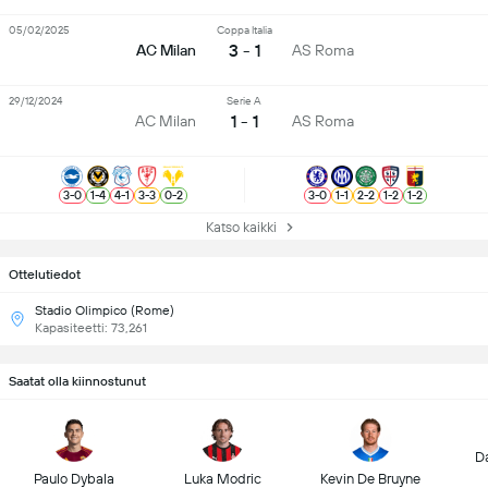
05/02/2025
Coppa Italia
3 - 1
AC Milan
AS Roma
29/12/2024
Serie A
1 - 1
AC Milan
AS Roma
3
-
0
1
-
4
4
-
1
3
-
3
0
-
2
3
-
0
1
-
1
2
-
2
1
-
2
1
-
2
Katso kaikki
Ottelutiedot
Stadio Olimpico (Rome)
Kapasiteetti: 73,261
Saatat olla kiinnostunut
D
Paulo Dybala
Luka Modric
Kevin De Bruyne