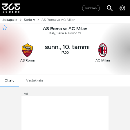
Tulokseni
Jalkapallo
Serie A
AS Roma vs AC Milan
AS Roma vs AC Milan
Italy, Serie A, Round 19
sunn., 10. tammi
17:00
AS Roma
AC Milan
Ottelu
Vastakkain
Ad