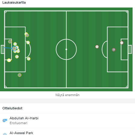
Laukaisukartta
Näytä enemmän
Ottelutiedot
Abdullah Al-Harbi
Erotuomari
Al-Awwal Park