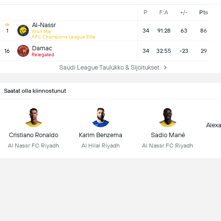
P
F:A
+/-
Pts
Al-Nassr
1
34
91:28
63
86
Won title
AFC Champions League Elite
Damac
16
34
32:55
-23
29
Relegated
Saudi League Taulukko & Sijoitukset
Saatat olla kiinnostunut
Alex
Cristiano Ronaldo
Karim Benzema
Sadio Mané
Al Nassr FC Riyadh
Al Hilal Riyadh
Al Nassr FC Riyadh