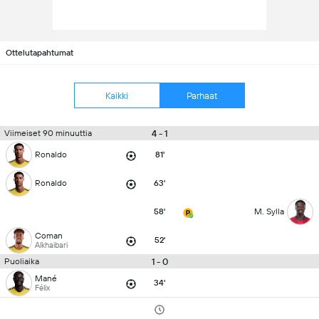
Ottelutapahtumat
Kaikki
Parhaat
4 - 1
Viimeiset 90 minuuttia
Ronaldo
81'
Ronaldo
63'
58'
M. Sylla
Coman
52'
Alkhaibari
1 - 0
Puoliaika
Mané
34'
Félix