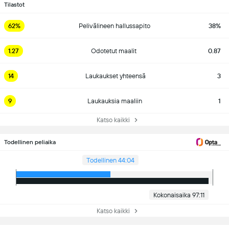
Tilastot
62%
Pelivälineen hallussapito
38%
1.27
Odotetut maalit
0.87
14
Laukaukset yhteensä
3
9
Laukauksia maaliin
1
Katso kaikki
Todellinen peliaika
Todellinen 44:04
Kokonaisaika 97:11
Katso kaikki