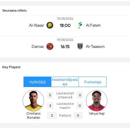
Seuraava ottelu
15/08/2026
18:00
Al-Nassr
Al Fateh
19/08/2026
16:15
Damac
Al-Taawon
Key Players
Keskikenttäpela
Hyökkääjä
Puolustaja
aja
Laukaukset
5
0
yhteensä
Laukauksia
2
0
maaliin
Cristiano
Yahya Naji
2
Paitsiot
0
Ronaldo