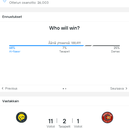
Ottelun osanotto: 26,003
Ennustukset
Who will win?
Ääniä yhteensä: 188,491
68%
7%
25%
Al-Nassr
Tasapeli
Damac
Previous
Seuraava
Vastakkain
11
2
1
Voitot
Tasapelit
Voitot