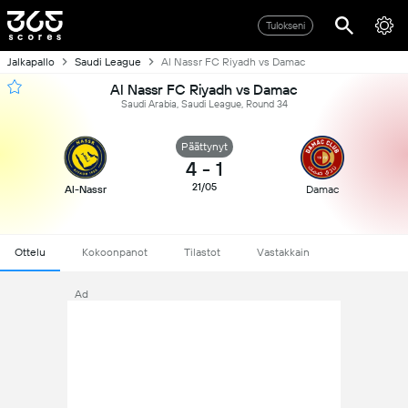
Tulokseni
Jalkapallo
Saudi League
Al Nassr FC Riyadh vs Damac
Al Nassr FC Riyadh vs Damac
Saudi Arabia, Saudi League, Round 34
Päättynyt
4
-
1
21/05
Al-Nassr
Damac
Ottelu
Kokoonpanot
Tilastot
Vastakkain
Ad