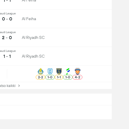
1 - 1
Al Feiha
audi League
0 - 0
Al Feiha
audi League
2 - 0
Al Riyadh SC
audi League
1 - 1
Al Riyadh SC
2
-
2
1
-
0
1
-
1
1
-
0
4
-
2
so kaikki