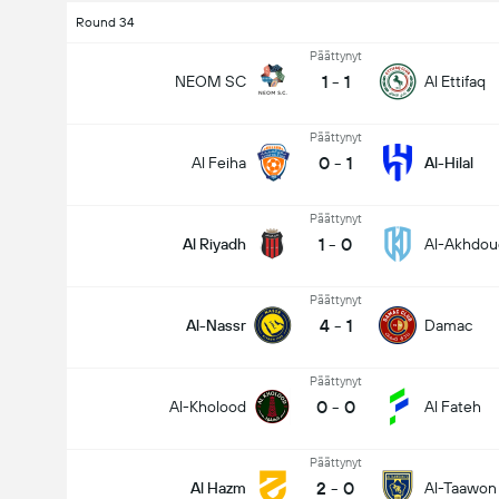
Round 34
Päättynyt
1
-
1
NEOM SC
Al Ettifaq
Päättynyt
0
-
1
Al Feiha
Al-Hilal
Päättynyt
1
-
0
Al Riyadh
Al-Akhdou
Päättynyt
4
-
1
Al-Nassr
Damac
Päättynyt
0
-
0
Al-Kholood
Al Fateh
Päättynyt
2
-
0
Al Hazm
Al-Taawon