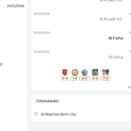
Al Riyadh SC
21/05/2026
26/02/2025
S
Al Riyadh SC
29/09/2024
S
Al Feiha
15/03/2024
S
Al Feiha
d
0
-
0
1
-
4
2
-
0
0
-
0
7
-
0
Kat
Ottelutiedot
Al Majmaa Sport City