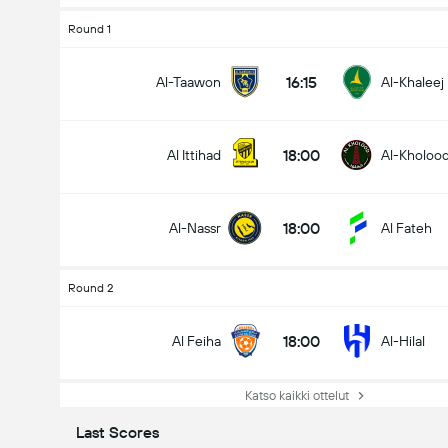
Round 1
16:15
Al-Taawon
Al-Khaleej
18:00
Al Ittihad
Al-Kholoo
18:00
Al-Nassr
Al Fateh
Round 2
18:00
Al Feiha
Al-Hilal
Katso kaikki ottelut
Last Scores