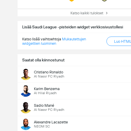
Katso kaikki tulokset
Lisää Saudi League -pisteiden widget verkkosivustollesi
Katso lisää vaihtoehtoja
Mukautettujen
Luo HTML-
widgettien luominen
Saatat olla kiinnostunut
Cristiano Ronaldo
Al Nassr FC Riyadh
Karim Benzema
Al Hilal Riyadh
Sadio Mané
Al Nassr FC Riyadh
Alexandre Lacazette
NEOM SC