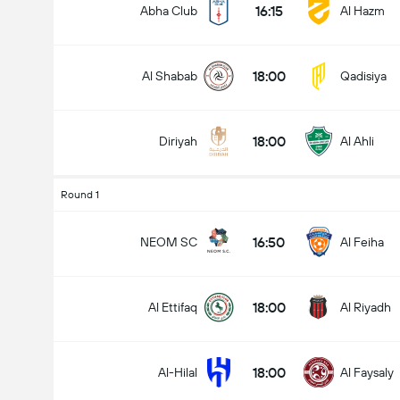
16:15
Abha Club
Al Hazm
18:00
Al Shabab
Qadisiya
Ottelussa maaleja yhteensä (2.5)
18:00
Diriyah
Al Ahli
Alle
Yli
Round 1
16:50
NEOM SC
Al Feiha
18:00
Al Ettifaq
Al Riyadh
18:00
Al-Hilal
Al Faysaly