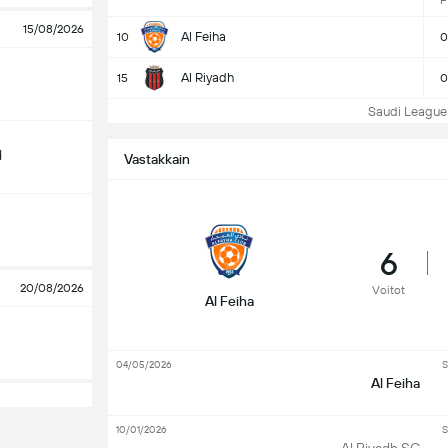
P
15/08/2026
Al Feiha
10
0
Al Riyadh
15
0
Saudi League Ta
d
Vastakkain
6
20/08/2026
Voitot
Al Feiha
04/05/2026
S
Al Feiha
10/01/2026
S