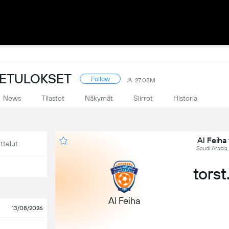
VETULOKSET
Follow
27.08M
News
Tilastot
Näkymät
Siirrot
Historia
Al Feiha
ttelut
Saudi Arabia
torst
Al Feiha
13/08/2026