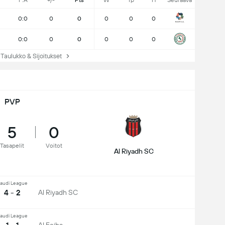
F:A
+/-
Pts
W
Tp
H
Seuraava
0:0
0
0
0
0
0
0:0
0
0
0
0
0
ulukko & Sijoitukset
PVP
5
0
Tasapelit
Voitot
Al Riyadh SC
audi League
4 - 2
Al Riyadh SC
audi League