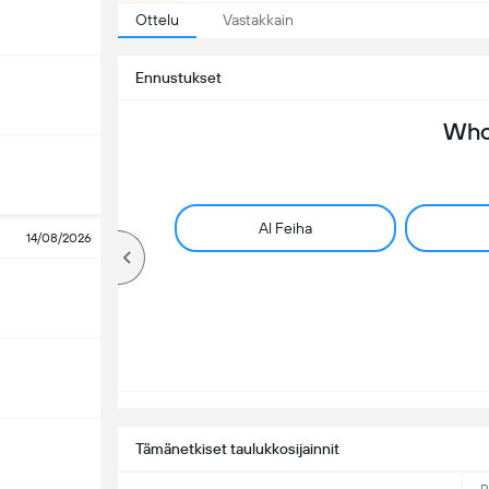
Ottelu
Vastakkain
Ennustukset
Who 
Al Feiha
14/08/2026
Tämänetkiset taulukkosijainnit