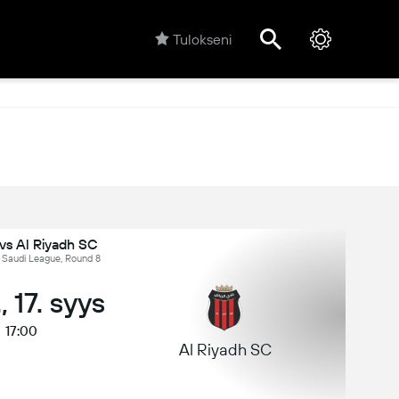
Tulokseni
 vs Al Riyadh SC
, Saudi League, Round 8
., 17. syys
17:00
Al Riyadh SC