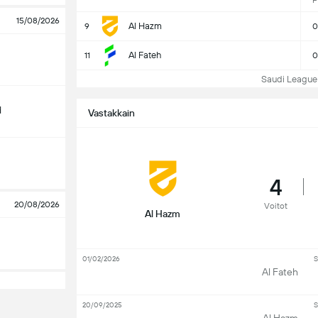
P
15/08/2026
Al Hazm
9
0
Al Fateh
11
0
Saudi League Ta
d
Vastakkain
4
20/08/2026
Voitot
Al Hazm
01/02/2026
S
Al Fateh
20/09/2025
S