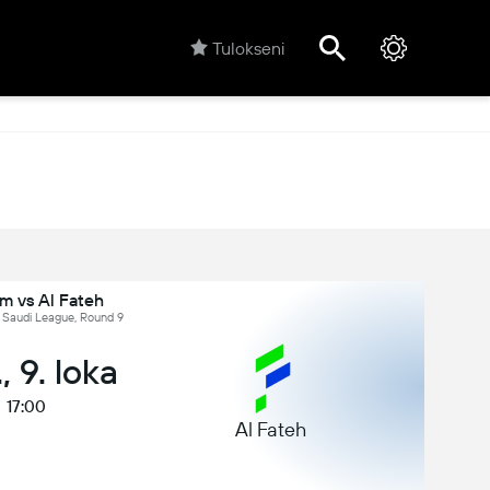
Tulokseni
m vs Al Fateh
, Saudi League, Round 9
., 9. loka
17:00
Al Fateh