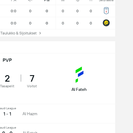
F:A
+/-
Pts
W
Tp
H
Seuraava
0:0
0
0
0
0
0
0:0
0
0
0
0
0
ulukko & Sijoitukset
PVP
2
7
Tasapelit
Voitot
Al Fateh
audi League
1 - 1
Al Hazm
audi League