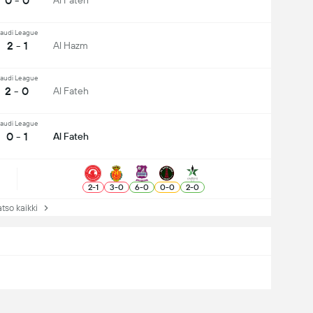
0 - 0
Al Fateh
audi League
2 - 1
Al Hazm
audi League
2 - 0
Al Fateh
audi League
0 - 1
Al Fateh
2
-
1
3
-
0
6
-
0
0
-
0
2
-
0
so kaikki