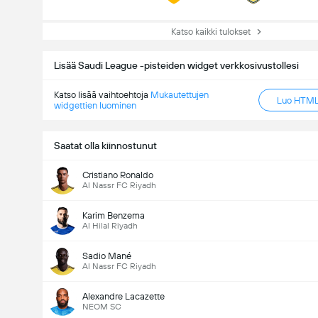
Katso kaikki tulokset
Lisää Saudi League -pisteiden widget verkkosivustollesi
Katso lisää vaihtoehtoja
Mukautettujen
Luo HTML-
widgettien luominen
Saatat olla kiinnostunut
Cristiano Ronaldo
Al Nassr FC Riyadh
Karim Benzema
Al Hilal Riyadh
Sadio Mané
Al Nassr FC Riyadh
Alexandre Lacazette
NEOM SC