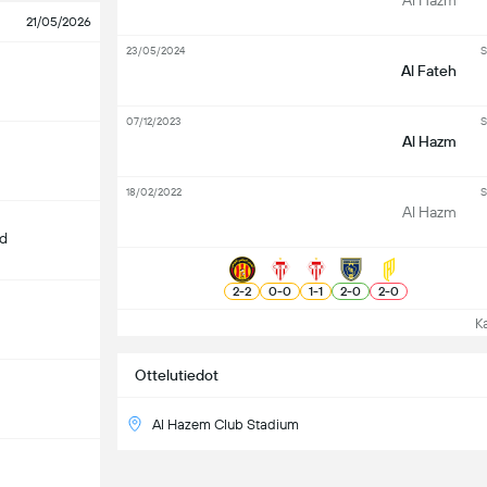
Al Hazm
21/05/2026
23/05/2024
S
Al Fateh
07/12/2023
S
Al Hazm
18/02/2022
S
Al Hazm
d
2
-
2
0
-
0
1
-
1
2
-
0
2
-
0
Kat
Ottelutiedot
Al Hazem Club Stadium