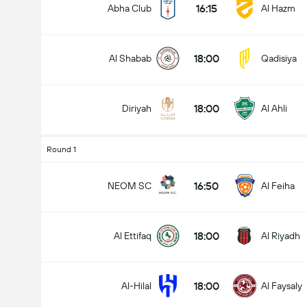
16:15
Abha Club
Al Hazm
18:00
Al Shabab
Qadisiya
Ottelussa maaleja yhteensä (2.5)
18:00
Diriyah
Al Ahli
Alle
Yli
Round 1
16:50
NEOM SC
Al Feiha
18:00
Al Ettifaq
Al Riyadh
18:00
Al-Hilal
Al Faysaly