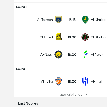
Round 1
16:15
Al-Taawon
Al-Khaleej
18:00
Al Ittihad
Al-Kholoo
18:00
Al-Nassr
Al Fateh
Round 2
18:00
Al Feiha
Al-Hilal
Katso kaikki ottelut
Last Scores