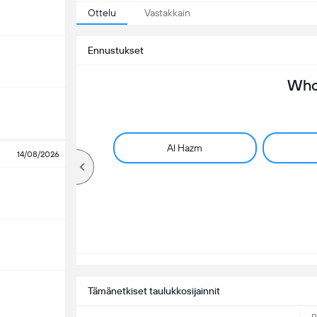
Ottelu
Vastakkain
Ennustukset
Who 
Al Hazm
14/08/2026
Tämänetkiset taulukkosijainnit