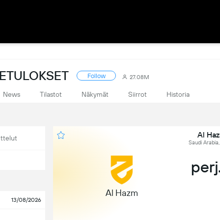
VETULOKSET
Follow
27.08M
News
Tilastot
Näkymät
Siirrot
Historia
Al Haz
ttelut
Saudi Arabia
perj
Al Hazm
13/08/2026