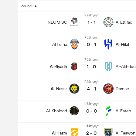
Round 34
Päättynyt
1
-
1
NEOM SC
Al Ettifaq
Päättynyt
0
-
1
Al Feiha
Al-Hilal
Päättynyt
1
-
0
Al Riyadh
Al-Akhdou
Päättynyt
4
-
1
Al-Nassr
Damac
Päättynyt
0
-
0
Al-Kholood
Al Fateh
Päättynyt
2
-
0
Al Hazm
Al-Taawon